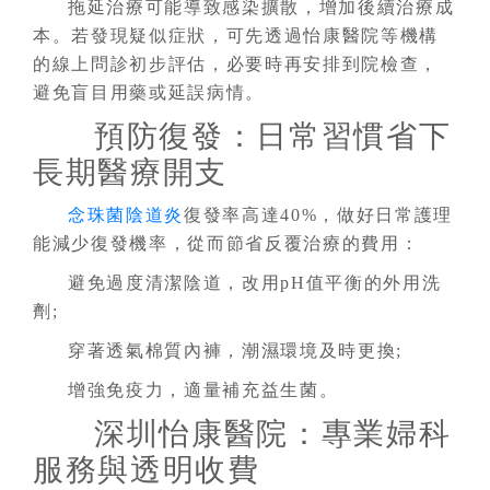
拖延治療可能導致感染擴散，增加後續治療成
本。若發現疑似症狀，可先透過怡康醫院等機構
的線上問診初步評估，必要時再安排到院檢查，
避免盲目用藥或延誤病情。
預防復發：日常習慣省下
長期醫療開支
念珠菌陰道炎
復發率高達40%，做好日常護理
能減少復發機率，從而節省反覆治療的費用：
避免過度清潔陰道，改用pH值平衡的外用洗
劑;
穿著透氣棉質內褲，潮濕環境及時更換;
增強免疫力，適量補充益生菌。
深圳怡康醫院：專業婦科
服務與透明收費