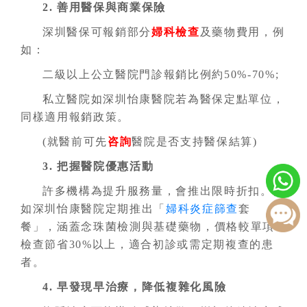
2. 善用醫保與商業保險
深圳醫保可報銷部分
婦科檢查
及藥物費用，例
如：
二級以上公立醫院門診報銷比例約50%-70%;
私立醫院如深圳怡康醫院若為醫保定點單位，
同樣適用報銷政策。
(就醫前可先
咨詢
醫院是否支持醫保結算)
3. 把握醫院優惠活動
許多機構為提升服務量，會推出限時折扣。例
如深圳怡康醫院定期推出「
婦科炎症篩查
套
餐」，涵蓋念珠菌檢測與基礎藥物，價格較單項
檢查節省30%以上，適合初診或需定期複查的患
者。
4. 早發現早治療，降低複雜化風險