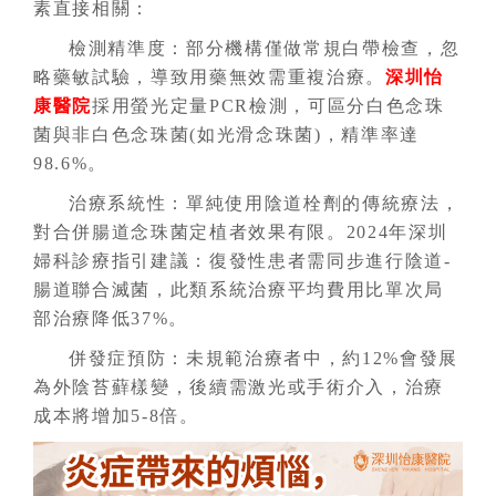
素直接相關：
檢測精準度：部分機構僅做常規白帶檢查，忽
略藥敏試驗，導致用藥無效需重複治療。
深圳怡
康醫院
採用螢光定量PCR檢測，可區分白色念珠
菌與非白色念珠菌(如光滑念珠菌)，精準率達
98.6%。
治療系統性：單純使用陰道栓劑的傳統療法，
對合併腸道念珠菌定植者效果有限。2024年深圳
婦科診療指引建議：復發性患者需同步進行陰道-
腸道聯合滅菌，此類系統治療平均費用比單次局
部治療降低37%。
併發症預防：未規範治療者中，約12%會發展
為外陰苔蘚樣變，後續需激光或手術介入，治療
成本將增加5-8倍。