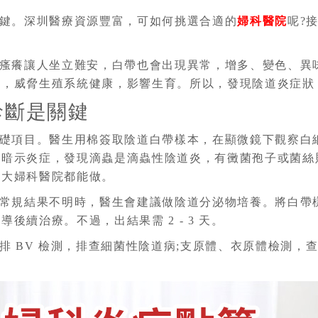
鍵。深圳醫療資源豐富，可如何挑選合適的
婦科醫院
呢?
瘙癢讓人坐立難安，白帶也會出現異常，增多、變色、異
等，威脅生殖系統健康，影響生育。所以，發現陰道炎症狀
診斷是關鍵
礎項目。醫生用棉簽取陰道白帶樣本，在顯微鏡下觀察白
多暗示炎症，發現滴蟲是滴蟲性陰道炎，有黴菌孢子或菌絲
各大婦科醫院都能做。
常規結果不明時，醫生會建議做陰道分泌物培養。將白帶
續治療。不過，出結果需 2 - 3 天。
排 BV 檢測，排查細菌性陰道病;支原體、衣原體檢測，