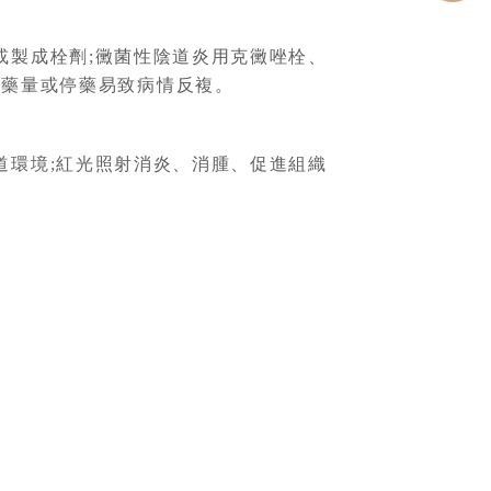
或製成栓劑;黴菌性陰道炎用克黴唑栓、
減藥量或停藥易致病情反複。
道環境;紅光照射消炎、消腫、促進組織