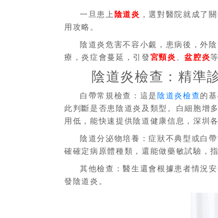
一旦患上
陰道炎
，選對醫院就成了關
用攻略。
陰道炎危害不容小覷，患病後，外陰
療，炎症會蔓延，引發
宮頸炎
、
盆腔炎
陰道炎檢查：精準
白帶常規檢查：這是
陰道炎檢查
的基
此判斷是否患陰道炎及類型。白細胞增
用低，能快速提供陰道健康信息，深圳
陰道分泌物培養：症狀不典型或白帶
確確定病原體種類，還能做藥敏試驗，指導後
其他檢查：醫生還會根據患者情況安
發陰道炎。