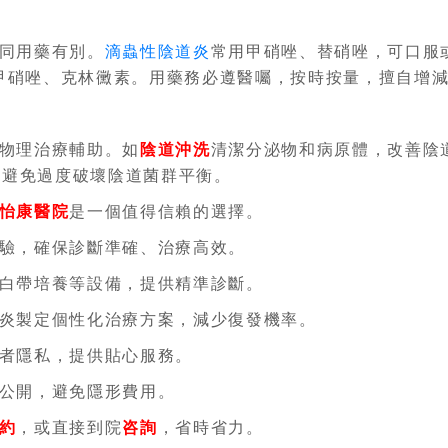
同用藥有別。
滴蟲性陰道炎
常用甲硝唑、替硝唑，可口服
甲硝唑、克林黴素。用藥務必遵醫囑，按時按量，擅自增
物理治療輔助。如
陰道沖洗
清潔分泌物和病原體，改善陰
，避免過度破壞陰道菌群平衡。
怡康醫院
是一個值得信賴的選擇。
驗，確保診斷準確、治療高效。
白帶培養等設備，提供精準診斷。
炎製定個性化治療方案，減少復發機率。
者隱私，提供貼心服務。
公開，避免隱形費用。
約
，或直接到院
咨詢
，省時省力。