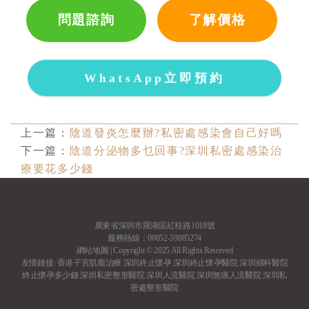
問題諮詢
了解價格
WhatsApp立即預約
上一篇：
陰道發炎怎麼辦?私密處感染會自己好嗎
下一篇：
陰道分泌物多乜回事?深圳私密處感染治
療要花多少錢
廣東省深圳市羅湖區紅桂路1018號
服務熱線：00852-59885274
網站地圖
| Copyright © 2025 All Rights Reserved
友情鏈接:
香港子宮肌瘤治療
深圳終止懷孕
深圳終止懷孕醫院
深圳婦科醫院
終止懷孕多少錢
深圳私密整形醫院
深圳人流醫院
深圳無痛人流醫院
深圳私
密處整形醫院