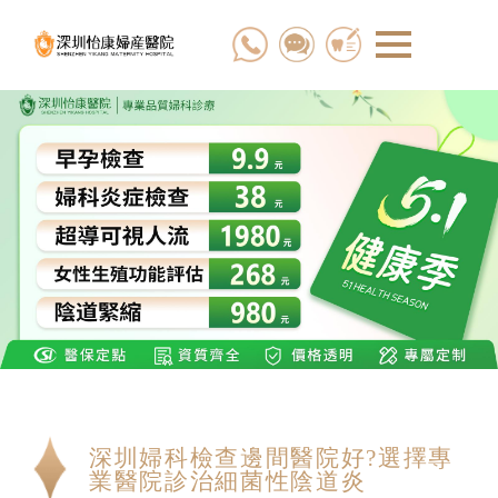
深圳婦科檢查邊間醫院好?選擇專
業醫院診治細菌性陰道炎