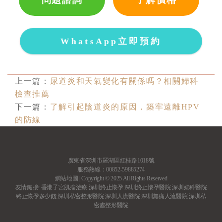
WhatsApp立即預約
上一篇：
尿道炎和天氣變化有關係嗎？相關婦科
檢查推薦
下一篇：
了解引起陰道炎的原因，築牢遠離HPV
的防線
廣東省深圳市羅湖區紅桂路1018號
服務熱線：00852-59885274
網站地圖
| Copyright © 2025 All Rights Reserved
友情鏈接:
香港子宮肌瘤治療
深圳終止懷孕
深圳終止懷孕醫院
深圳婦科醫院
終止懷孕多少錢
深圳私密整形醫院
深圳人流醫院
深圳無痛人流醫院
深圳私
密處整形醫院