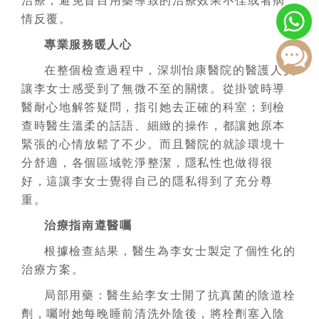
治療，避免盲目用藥導致的治療效果不佳或者病
情反覆。
專業服務暖人心
在整個檢查過程中，深圳怡康醫院的醫護人員
讓李女士感受到了無微不至的關懷。從掛號時導
醫耐心地解答疑問，指引她去正確的科室；到檢
查時醫生溫柔的話語、細緻的操作，都讓她原本
緊張的心情放鬆了不少。而且醫院的就診環境十
分舒適，各個區域乾淨整潔，隱私性也做得很
好，這讓李女士覺得自己的隱私得到了充分尊
重。
治療指南遵醫囑
根據檢查結果，醫生為李女士製定了個性化的
治療方案。
局部用藥：醫生給李女士開了抗真菌的陰道栓
劑，囑咐她每晚睡前清洗外陰後，將栓劑塞入陰