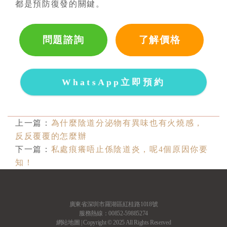
都是預防復發的關鍵。
問題諮詢
了解價格
WhatsApp立即預約
上一篇：
為什麼陰道分泌物有異味也有火燒感，
反反覆覆的怎麼辦
下一篇：
私處痕癢唔止係陰道炎，呢4個原因你要
知！
廣東省深圳市羅湖區紅桂路1018號
服務熱線：00852-59885274
網站地圖
| Copyright © 2025 All Rights Reserved