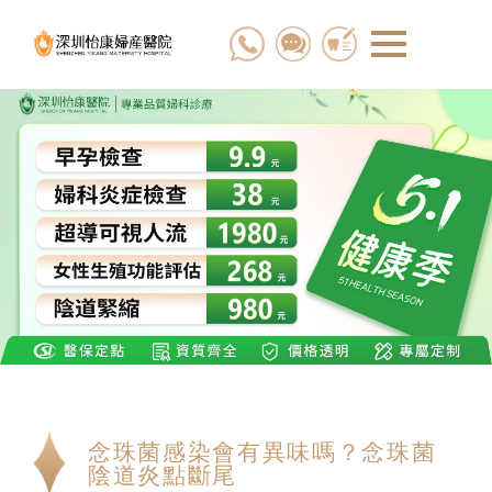
念珠菌感染會有異味嗎？念珠菌
陰道炎點斷尾