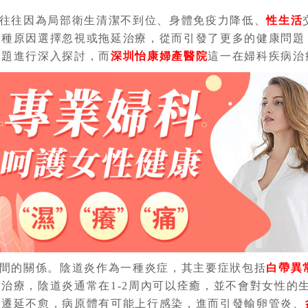
往往因為局部衛生清潔不到位、身體免疫力降低、
性生活
種種原因選擇忽視或拖延治療，從而引發了更多的健康問題
問題進行深入探討，而
深圳怡康婦產醫院
這一在婦科疾病治
間的關係。陰道炎
作為一種炎症，其主要症狀包括
白帶異
治療，陰道炎通常在1-2周內可以痊癒，並不會對女性的
會遷延不愈，病原體有可能上行感染，進而引發輸卵管炎、