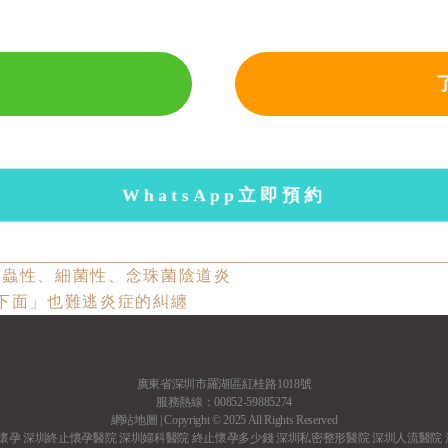
WhatsApp立即預約
滴蟲性、細菌性、念珠菌陰道炎
下面」也難逃炎症的糾纏
廣東省深圳市羅湖區紅桂路1018號
服務熱線：00852-59885274
網站地圖
| Copyright © 2025 All Rights Reserved
懷孕
深圳終止懷孕醫院
深圳婦科醫院
終止懷孕多少錢
深圳私密整形醫院
深圳人流醫院