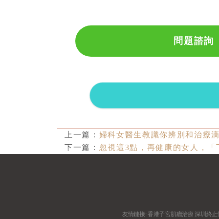
問題諮詢
上一篇：
婦科女醫生教識你辨別和治療
下一篇：
忽視這3點，再健康的女人，「
友情鏈接:
香港子宮肌瘤治療
深圳終止