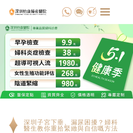
深圳子宮下垂、漏尿困擾？婦科
醫生教你重拾緊緻與自信嘅方法