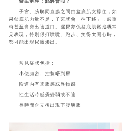
醫生解釋：點解會咁？
子宮、膀胱同直腸之間由盆底肌支撐住，如
果盆底肌力量不足，子宮就會「往下移」，嚴重
時甚至會突出陰道口。漏尿亦係盆底肌鬆弛嘅常
見表現，特別係打噴嚏、跑步、笑得太開心時，
都可能出現尿液滲出。
常見症狀包括：
小便頻密、控製唔到尿
陰道內有墜脹感或異物感
性生活時感覺變弱或不適
長時間企立後出現下腹酸脹