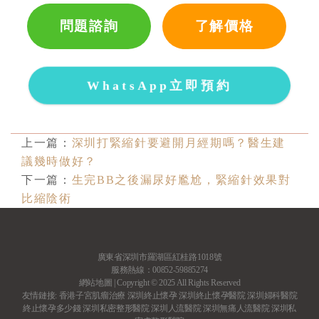
問題諮詢
了解價格
WhatsApp立即預約
上一篇：
深圳打緊縮針要避開月經期嗎？醫生建
議幾時做好？
下一篇：
生完BB之後漏尿好尷尬，緊縮針效果對
比縮陰術
廣東省深圳市羅湖區紅桂路1018號
服務熱線：00852-59885274
網站地圖
| Copyright © 2025 All Rights Reserved
友情鏈接:
香港子宮肌瘤治療
深圳終止懷孕
深圳終止懷孕醫院
深圳婦科醫院
終止懷孕多少錢
深圳私密整形醫院
深圳人流醫院
深圳無痛人流醫院
深圳私