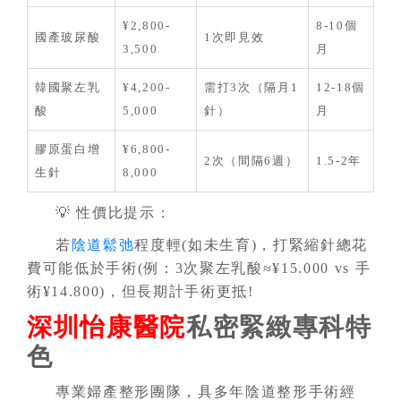
¥2,800-
8-10個
國產玻尿酸
1次即見效
3,500
月
韓國聚左乳
¥4,200-
需打3次（隔月1
12-18個
酸
5,000
針）
月
膠原蛋白增
¥6,800-
2次（間隔6週）
1.5-2年
生針
8,000
💡 性價比提示：
若
陰道鬆弛
程度輕(如未生育)，打緊縮針總花
費可能低於手術(例：3次聚左乳酸≈¥15.000 vs 手
術¥14.800)，但長期計手術更抵!
深圳怡康醫院
私密緊緻專科特
色
專業婦產整形團隊，具多年陰道整形手術經