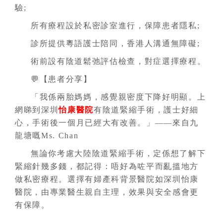
驗;
所有療程設於私密診室進行，保障患者隱私;
診所提供粵語護士陪同，香港人溝通無障礙;
術前設有陰道鬆弛評估檢查，對症選擇療程。
💬【患者分享】
「我係兩胎媽媽，感覺親密度下降好明顯。上
網睇到深圳
怡康醫院
有陰道緊縮手術，護士好細
心，手術後一個月已經大有改善。」——來自九
龍塘嘅Ms. Chan
無論你考慮大陸陰道緊縮手術，定係想了解下
緊縮針幾多錢，都記得：唔好為咗平而亂搵地方
做私密療程。選擇有婦產科背景醫院如深圳怡康
醫院，由專業醫生親自主理，效果與安全感會更
有保障。