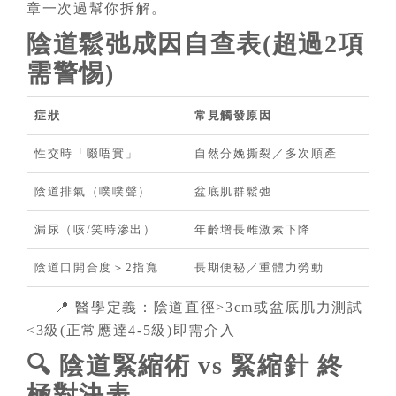
章一次過幫你拆解。
陰道鬆弛成因自查表(超過2項
需警惕)
症狀
常見觸發原因
性交時「啜唔實」
自然分娩撕裂／多次順產
陰道排氣（噗噗聲）
盆底肌群鬆弛
漏尿（咳/笑時滲出）
年齡增長雌激素下降
陰道口開合度＞2指寬
長期便秘／重體力勞動
📍 醫學定義：陰道直徑>3cm或盆底肌力測試
<3級(正常應達4-5級)即需介入
🔍 陰道緊縮術 vs 緊縮針 終
極對決表