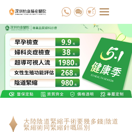
大陸陰道緊縮手術要幾多錢|陰道
緊縮術同緊縮針嘅區別