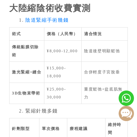
大陸縮陰術收費實測
1.
陰道緊縮手術幾錢
術式
價格（人民幣）
適合情況
傳統黏膜切除
¥8,000-12,000
陰道後壁明顯鬆弛
術
¥15,000-
激光緊縮+縫合
合併輕度子宮脫垂
18,000
¥25,000-
重度鬆弛+盆底肌無
3D生物束帶術
30,000
力
2. 緊縮針幾多錢
維持時
針劑類型
單次價格
療程建議
間