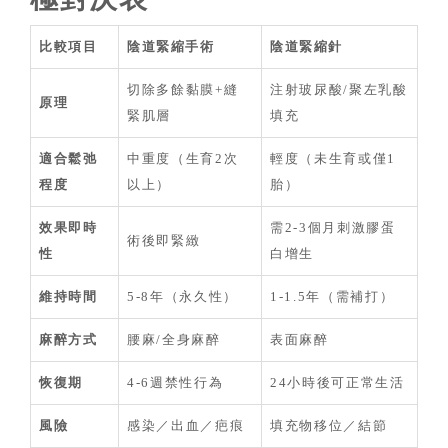
比較項目
陰道緊縮手術
陰道緊縮針
切除多餘黏膜+縫
注射玻尿酸/聚左乳酸
原理
緊肌層
填充
適合鬆弛
中重度（生育2次
輕度（未生育或僅1
程度
以上）
胎）
效果即時
需2-3個月刺激膠蛋
術後即緊緻
性
白增生
維持時間
5-8年（永久性）
1-1.5年（需補打）
麻醉方式
腰麻/全身麻醉
表面麻醉
恢復期
4-6週禁性行為
24小時後可正常生活
風險
感染／出血／疤痕
填充物移位／結節