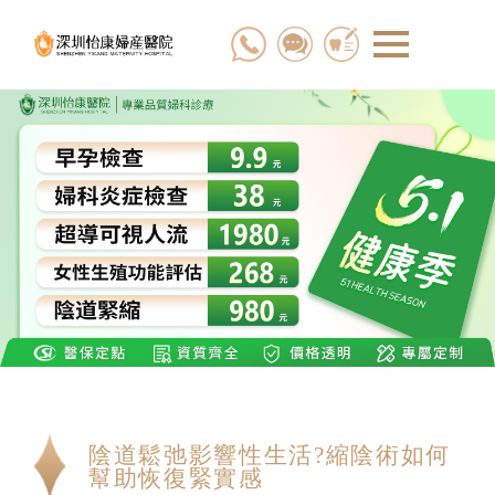
陰道鬆弛影響性生活?縮陰術如何
幫助恢復緊實感