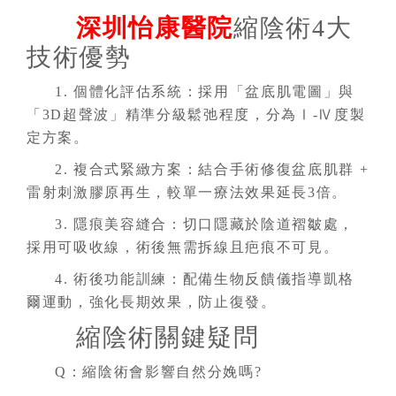
深圳怡康醫院
縮陰術4大
技術優勢
1. 個體化評估系統
：
採用「盆底肌電圖」與
「3D超聲波」精準分級鬆弛程度，分為Ⅰ-Ⅳ度製
定方案。
2. 複合式緊緻方案
：
結合手術修復盆底肌群 +
雷射刺激膠原再生，較單一療法效果延長3倍。
3. 隱痕美容縫合
：
切口隱藏於陰道褶皺處，
採用可吸收線，術後無需拆線且疤痕不可見。
4. 術後功能訓練
：
配備生物反饋儀指導凱格
爾運動，強化長期效果，防止復發。
縮陰術關鍵疑問
Q：縮陰術會影響自然分娩嗎?