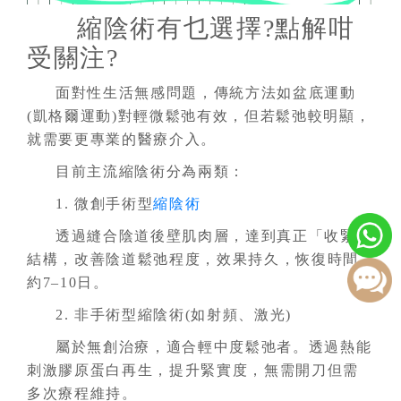
縮陰術有乜選擇?點解咁
受關注?
面對性生活無感問題，傳統方法如盆底運動
(凱格爾運動)對輕微鬆弛有效，但若鬆弛較明顯，
就需要更專業的醫療介入。
目前主流縮陰術分為兩類：
1. 微創手術型
縮陰術
透過縫合陰道後壁肌肉層，達到真正「收緊」
結構，改善陰道鬆弛程度，效果持久，恢復時間
約7–10日。
2. 非手術型縮陰術(如射頻、激光)
屬於無創治療，適合輕中度鬆弛者。透過熱能
刺激膠原蛋白再生，提升緊實度，無需開刀但需
多次療程維持。