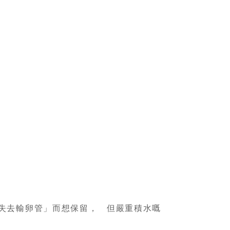
失去輸卵管」而想保留，
但嚴重積水嘅