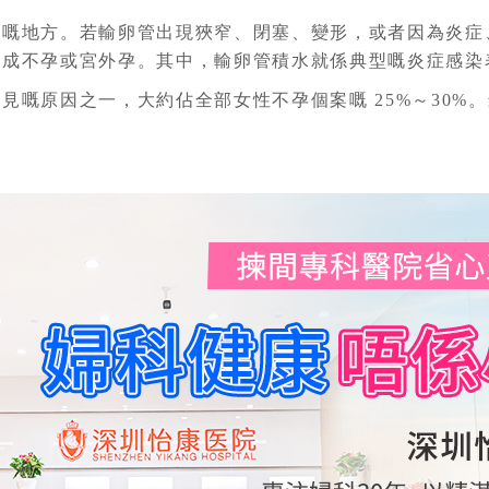
地方。若輸卵管出現狹窄、閉塞、變形，或者因為炎症
成不孕或宮外孕。其中，輸卵管積水就係典型嘅炎症感染
常見嘅原因之一，
大約佔全部女性不孕個案嘅 25%～30%。