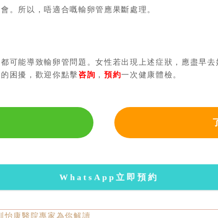
機會。所以，唔適合嘅輸卵管應果斷處理。
都可能導致輸卵管問題。
女性若出現上述症狀，應盡早去
面的困擾，歡迎你點擊
咨詢
，
預約
一次健康體檢。
WhatsApp立即預約
圳怡康醫院專家為你解讀