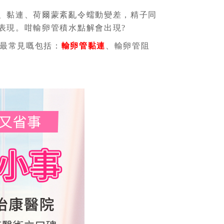
、黏連、荷爾蒙紊亂令蠕動變差，精子同
表現。咁輸卵管積水點解會出現?
最常見嘅包括：
輸卵管黏連
、輸卵管阻