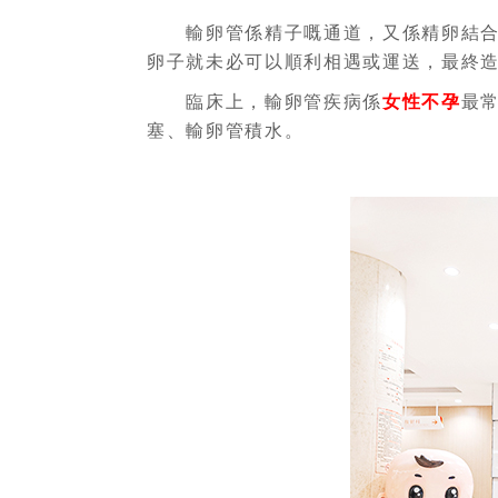
輸卵管係精子嘅通道，又係精卵結合嘅
卵子就未必可以順利相遇或運送，最終造
臨床上，輸卵管疾病係
女性不孕
最
塞、輸卵管積水。