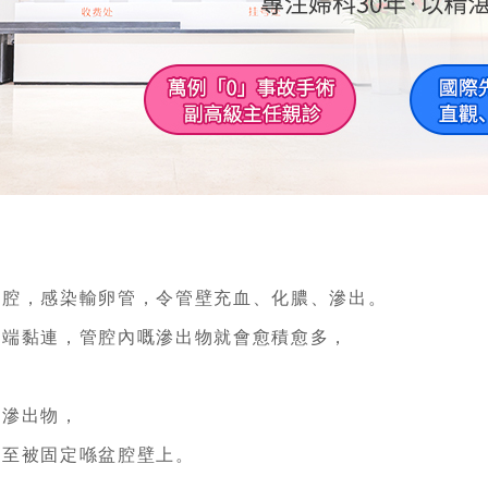
。
腔，感染輸卵管，令管壁充血、化膿、滲出。
端黏連，管腔內嘅滲出物就會愈積愈多，
滲出物，
至被固定喺盆腔壁上。