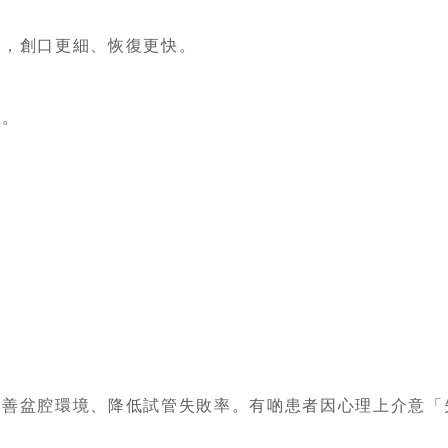
，創口更細、恢復更快。
。
善盆腔環境、降低試管失敗率。
有啲患者因心理上介意「
，