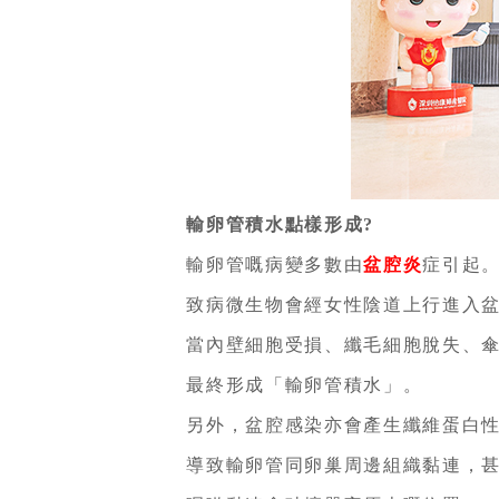
輸卵管積水點樣形成?
輸卵管嘅病變多數由
盆腔炎
症引起
致病微生物會經女性陰道上行進入盆
當內壁細胞受損、纖毛細胞脫失、傘
最終形成「輸卵管積水」。
另外，盆腔感染亦會產生纖維蛋白性
導致輸卵管同卵巢周邊組織黏連，甚