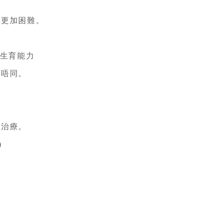
更加困難。
 生育能力
唔同。
別治療。
)
。