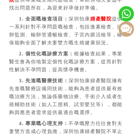
找出問題所在，為迎來好孕做好準備。
1. 全面嘅檢查項目
：
深圳怡康
婦產醫院
提供
一系列針對
不孕
問題嘅檢查，包括激素檢查、排
卵監測、輸卵管通暢檢查、子宮內膜活檢等，確
保能夠全面了解夫妻雙方嘅生殖健康狀況。
2. 個性化嘅診療方案
：
根據檢查結果，專業
醫生會為你地製定個性化嘅診療方案，從而針對
性解決
不孕
問題，提高懷孕機會。
3. 先進嘅醫療技術
：
深圳怡康婦產醫院擁有
先進嘅醫療設備同技術，能夠為患者提供最有效
嘅治療方法，無論係藥物治療、手術介入或者生
殖輔助技術（如人工授精、試管嬰兒等），都能
夠因應患者需求提供最適合嘅選擇。
4. 專業嘅心理支持
：
不孕
嘅壓力往往會對夫
妻雙方造成心理負擔，深圳怡康婦產醫院不單止