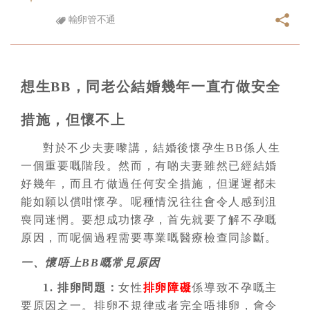
輸卵管不通
想生BB，同老公結婚幾年一直冇做安全
措施，但懷不上
對於不少夫妻嚟講，結婚後懷孕生BB係人生
一個重要嘅階段。然而，有啲夫妻雖然已經結婚
好幾年，而且冇做過任何安全措施，但遲遲都未
能如願以償咁懷孕。呢種情況往往會令人感到沮
喪同迷惘。要想成功懷孕，首先就要了解不孕嘅
原因，而呢個過程需要專業嘅醫療檢查同診斷。
一、懷唔上BB嘅常見原因
1. 排卵問題：
女性
排卵障礙
係導致不孕嘅主
要原因之一。排卵不規律或者完全唔排卵，會令