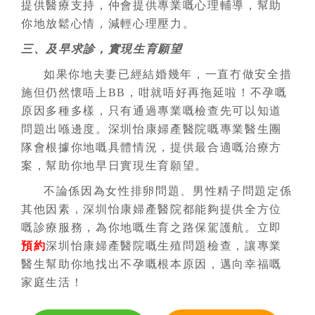
提供醫療支持，仲會提供專業嘅心理輔導，幫助
你地放鬆心情，減輕心理壓力。
三、及早求診，實現生育願望
如果你地夫妻已經結婚幾年，一直冇做安全措
施但仍然懷唔上BB，咁就唔好再拖延啦！
不孕
嘅
原因多種多樣，只有通過專業嘅檢查先可以知道
問題出喺邊度。深圳怡康婦產醫院嘅專業醫生團
隊會根據你地嘅具體情況，提供最合適嘅治療方
案，幫助你地早日實現生育願望。
不論係因為女性排卵問題、男性精子問題定係
其他因素，深圳怡康婦產醫院都能夠提供全方位
嘅診療服務，為你地嘅生育之路保駕護航。立即
預約
深圳怡康婦產醫院嘅生殖問題檢查，讓專業
醫生幫助你地找出
不孕
嘅根本原因，邁向幸福嘅
家庭生活！