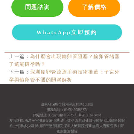
問題諮詢
了解價格
WhatsApp立即預約
上一篇：
為什麼會出現輸卵管阻塞？輸卵管堵塞
了還能懷孕嗎？
下一篇：
深圳輸卵管疏通手術技術推薦：子宮外
孕與輸卵管不通的關聯解析
廣東省深圳市羅湖區紅桂路1018號
服務熱線：00852-59885274
網站地圖
| Copyright © 2025 All Rights Reserved
友情鏈接:
香港子宮肌瘤治療
深圳終止懷孕
深圳終止懷孕醫院
深圳婦科醫院
終止懷孕多少錢
深圳私密整形醫院
深圳人流醫院
深圳無痛人流醫院
深圳私
密處整形醫院