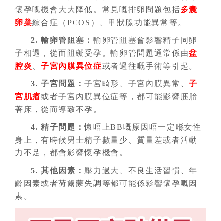
懷孕嘅機會大大降低。常見嘅排卵問題包括
多囊
卵巢
綜合症（PCOS）、甲狀腺功能異常等。
2. 輸卵管阻塞
：
輸卵管阻塞會影響精子同卵
子相遇，從而阻礙受孕。輸卵管問題通常係由
盆
腔炎
、
子宮內膜異位症
或者過往嘅手術等引起。
3. 子宮問題
：
子宮畸形、子宮內膜異常、
子
宮肌瘤
或者子宮內膜異位症等，都可能影響胚胎
著床，從而導致不孕。
4. 精子問題
：
懷唔上BB嘅原因唔一定喺女性
身上，有時候男士精子數量少、質量差或者活動
力不足，都會影響懷孕機會。
5. 其他因素
：
壓力過大、不良生活習慣、年
齡因素或者荷爾蒙失調等都可能係影響懷孕嘅因
素。