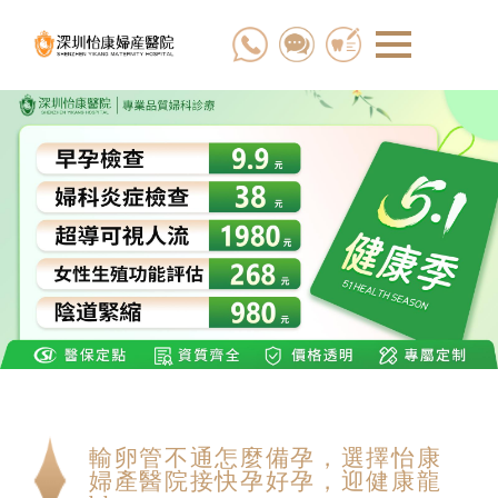
輸卵管不通怎麼備孕，選擇怡康
婦產醫院接快孕好孕，迎健康龍