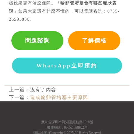
樣效果更有治療保障。「
輸卵管堵塞會有哪些癥狀表
現
」如果大家還有什麼不懂的，可以電話咨詢：
0755-
25595888。
問題諮詢
了解價格
WhatsApp立即預約
上一篇：沒有了內容
下一篇：
造成輸卵管堵塞主要原因
廣東省深圳市羅湖區紅桂路1018號
服務熱線：00852-59885274
網站地圖
| Copyright © 2025 All Rights Reserved