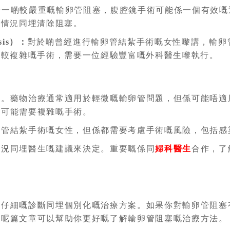
於一啲較嚴重嘅輸卵管阻塞，腹腔鏡手術可能係一個有效嘅
嘅情況同埋清除阻塞。
sis）：
對於啲曾經進行輸卵管結紮手術嘅女性嚟講，輸卵
比較複雜嘅手術，需要一位經驗豐富嘅外科醫生嚟執行。
險。藥物治療通常適用於輕微嘅輸卵管問題，但係可能唔適
係可能需要複雜嘅手術。
卵管結紮手術嘅女性，但係都需要考慮手術嘅風險，包括感
情況同埋醫生嘅建議來決定。重要嘅係同
婦科醫生
合作，了
要仔細嘅診斷同埋個別化嘅治療方案。如果你對輸卵管阻塞
望呢篇文章可以幫助你更好嘅了解輸卵管阻塞嘅治療方法。