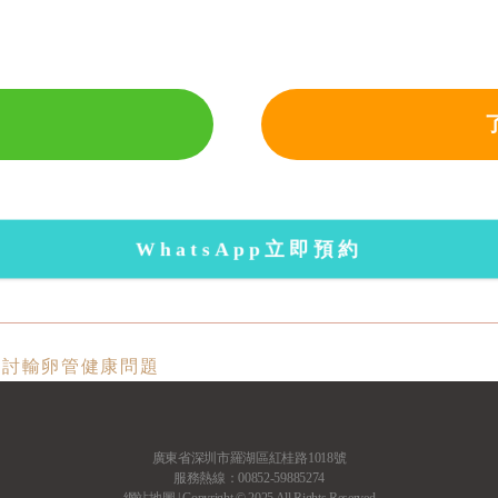
WhatsApp立即預約
討輸卵管健康問題 ​
廣東省深圳市羅湖區紅桂路1018號
服務熱線：00852-59885274