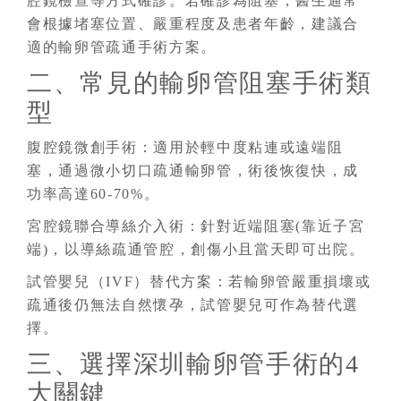
腔鏡檢查等方式確診。若確診為阻塞，醫生通常
會根據堵塞位置、嚴重程度及患者年齡，建議合
適的輸卵管疏通手術方案。
二、常見的輸卵管阻塞手術類
型
腹腔鏡微創手術
：
適用於輕中度粘連或遠端阻
塞，通過微小切口疏通輸卵管，術後恢復快，成
功率高達60-70%。
宮腔鏡聯合導絲介入術
：
針對近端阻塞(靠近子宮
端)，以導絲疏通管腔，創傷小且當天即可出院。
試管嬰兒（IVF）替代方案
：
若輸卵管嚴重損壞或
疏通後仍無法自然懷孕，試管嬰兒可作為替代選
擇。
三、選擇深圳輸卵管手術的4
大關鍵