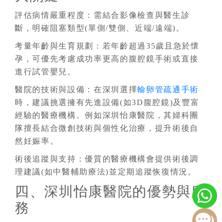
評估病情嚴重程度：需結合影像檢查與醫生診
斷，明確阻塞類型(單側/雙側、近端/遠端)。
考量年齡與生育規劃
：
若年齡超過35歲且急於懷
孕，可優先考慮成功率更高的腹腔鏡手術或直接
進行試管嬰兒。
醫院的技術與設備
：
在深圳選擇
輸卵管疏通手術
時，建議挑選擁有先進設備(如3D腹腔鏡)及豐富
經驗的醫療機構。例如深圳怡康醫院，其婦科團
隊擅長結合微創技術與個性化治療，提升術後自
然妊娠率。
術後追蹤與支持
：
優質的醫療機構會提供術後調
理建議(如中醫輔助療法)並定期追蹤恢復情況。
四、深圳怡康醫院的優勢與服
務