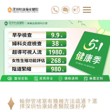
輸卵管堵塞有幾種方法疏通？選
擇深圳怡康婦產醫院接好孕