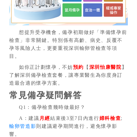
想提升受孕機會，備孕初期做好「準備懷孕前
檢查」非常關鍵。特別係有高齡、病史、反覆不
孕等風險人士，更要重視深圳輸卵管檢查等項
目。
如你正計劃懷孕，不妨
預約
【
深圳怡康醫院
】
了解深圳備孕檢查套餐，讓專業醫生為你度身訂
造最合適的懷孕方案。
常見備孕疑問解答
Q1：備孕檢查幾時做最好？
A：建議
月經
結束後3至7日內進行
婦科檢查
;
輸卵管造影
則建議避孕期間進行，避免懷孕影
響。