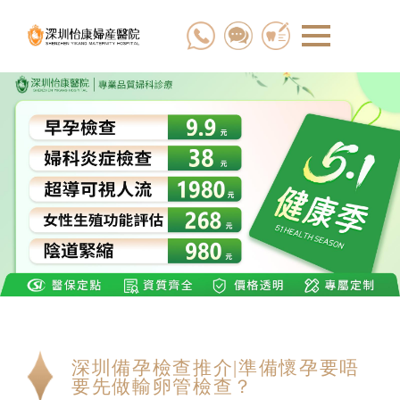
深圳備孕檢查推介|準備懷孕要唔
要先做輸卵管檢查？