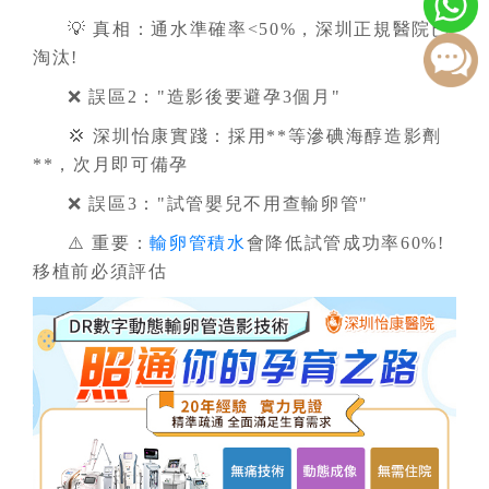
💡 真相：通水準確率<50%，深圳正規醫院已
淘汰!
❌ 誤區2："造影後要避孕3個月"
💢 深圳怡康實踐：採用**等滲碘海醇造影劑
**，次月即可備孕
❌ 誤區3："試管嬰兒不用查輸卵管"
⚠️ 重要：
輸卵管積水
會降低試管成功率60%!
移植前必須評估