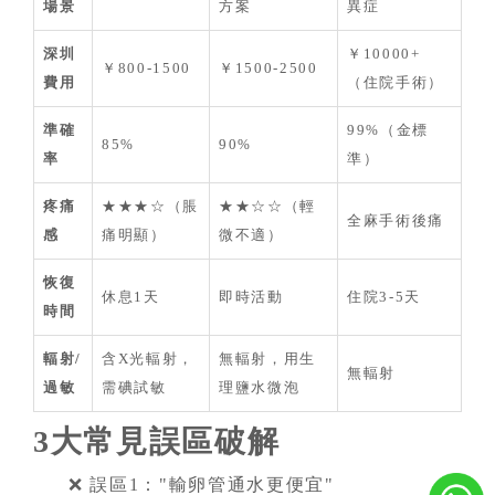
場景
方案
異症
深圳
￥10000+
￥800-1500
￥1500-2500
費用
（住院手術）
準確
99%（金標
85%
90%
率
準）
疼痛
★★★☆（脹
★★☆☆（輕
全麻手術後痛
感
痛明顯）
微不適）
恢復
休息1天
即時活動
住院3-5天
時間
輻射/
含X光輻射，
無輻射，用生
無輻射
過敏
需碘試敏
理鹽水微泡
3大常見誤區破解
❌ 誤區1："輸卵管通水更便宜"