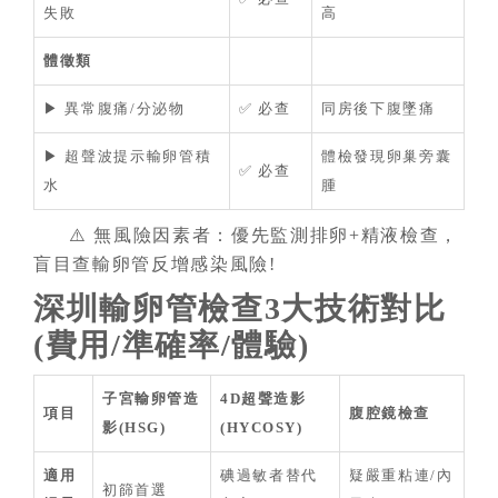
失敗
高
體徵類
▶ 異常腹痛/分泌物
✅ 必查
同房後下腹墜痛
▶ 超聲波提示輸卵管積
體檢發現卵巢旁囊
✅ 必查
水
腫
⚠️ 無風險因素者：優先監測排卵+精液檢查，
盲目查輸卵管反增感染風險!
深圳輸卵管檢查3大技術對比
(費用/準確率/體驗)
子宮輸卵管造
4D超聲造影
項目
腹腔鏡檢查
影(HSG)
(HYCOSY)
適用
碘過敏者替代
疑嚴重粘連/內
初篩首選