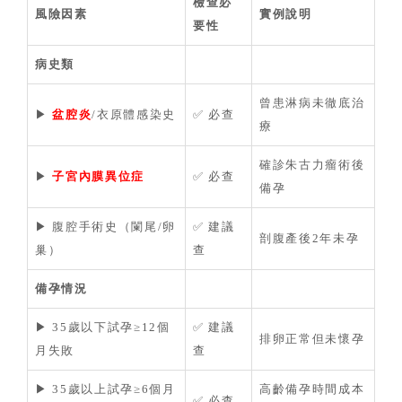
檢查必
風險因素
實例說明
要性
病史類
曾患淋病未徹底治
▶
盆腔炎
/衣原體感染史
✅ 必查
療
確診朱古力瘤術後
▶
子宮內膜異位症
✅ 必查
備孕
▶ 腹腔手術史（闌尾/卵
✅ 建議
剖腹產後2年未孕
巢）
查
備孕情況
▶ 35歲以下試孕≥12個
✅ 建議
排卵正常但未懷孕
月失敗
查
▶ 35歲以上試孕≥6個月
高齡備孕時間成本
✅ 必查