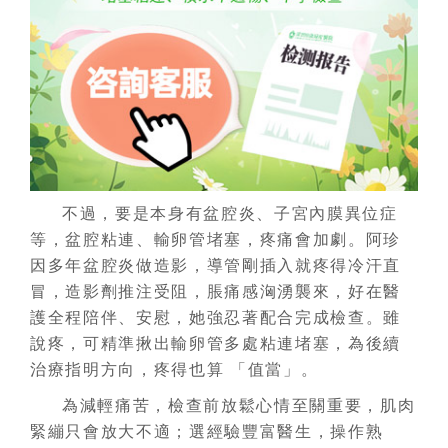
不過，要是本身有盆腔炎、子宮內膜異位症
等，盆腔粘連、輸卵管堵塞，疼痛會加劇。阿珍
因多年盆腔炎做造影，導管剛插入就疼得冷汗直
冒，造影劑推注受阻，脹痛感洶湧襲來，好在醫
護全程陪伴、安慰，她強忍著配合完成檢查。雖
說疼，可精準揪出輸卵管多處粘連堵塞，為後續
治療指明方向，疼得也算 「值當」。
為減輕痛苦，檢查前放鬆心情至關重要，肌肉
緊繃只會放大不適；選經驗豐富醫生，操作熟