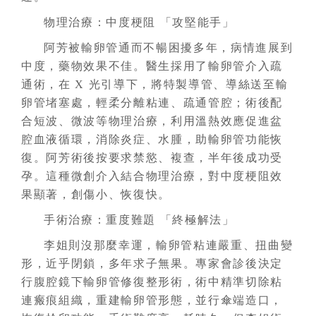
物理治療：中度梗阻 「攻堅能手」
阿芳被輸卵管通而不暢困擾多年，病情進展到
中度，藥物效果不佳。醫生採用了輸卵管介入疏
通術，在 X 光引導下，將特製導管、導絲送至輸
卵管堵塞處，輕柔分離粘連、疏通管腔；術後配
合短波、微波等物理治療，利用溫熱效應促進盆
腔血液循環，消除炎症、水腫，助輸卵管功能恢
復。阿芳術後按要求禁慾、複查，半年後成功受
孕。這種微創介入結合物理治療，對中度梗阻效
果顯著，創傷小、恢復快。
手術治療：重度難題 「終極解法」
李姐則沒那麼幸運，輸卵管粘連嚴重、扭曲變
形，近乎閉鎖，多年求子無果。專家會診後決定
行腹腔鏡下輸卵管修復整形術，術中精準切除粘
連瘢痕組織，重建輸卵管形態，並行傘端造口，