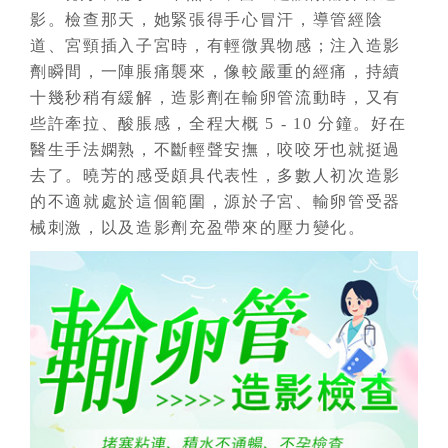
影。檢查那天，她緊張得手心冒汗，導管經陰
道、宮頸插入子宮時，有輕微異物感；注入造影
劑瞬間，一陣脹痛襲來，像較嚴重的經痛，持續
十幾秒稍有緩解，造影劑在輸卵管流動時，又有
些許牽拉、酸脹感，全程大概 5 - 10 分鐘。好在
醫生手法嫻熟，不斷輕聲安撫，咬咬牙也就挺過
去了。曉芳的感受頗具代表性，多數人初次造影
的不適就處於這個範圍，源於子宮、輸卵管受器
械刺激，以及造影劑充盈帶來的壓力變化。