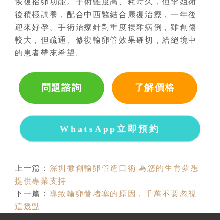
恢復拾卵功能。手術難度高、耗時久，但李姐術
後積極調養，配合中西醫結合康復治療，一年後
迎來好孕。手術治療針對重度複雜病例，雖創傷
較大，但疏通、修復輸卵管效果確切，給絕境中
的患者帶來希望。
問題諮詢
了解價格
WhatsApp立即預約
上一篇：
深圳微創輸卵管造口術|為您的生育夢想
提供專業支持
下一篇：
導致輸卵管堵塞的原因，千萬不要忽視
這幾點