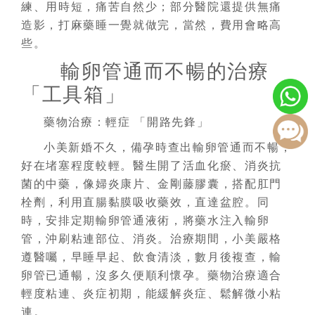
練、用時短，痛苦自然少；部分醫院還提供無痛
造影，打麻藥睡一覺就做完，當然，費用會略高
些。
輸卵管通而不暢的治療
「工具箱」
藥物治療：輕症 「開路先鋒」
小美新婚不久，備孕時查出輸卵管通而不暢，
好在堵塞程度較輕。醫生開了活血化瘀、消炎抗
菌的中藥，像婦炎康片、金剛藤膠囊，搭配肛門
栓劑，利用直腸黏膜吸收藥效，直達盆腔。同
時，安排定期輸卵管通液術，將藥水注入輸卵
管，沖刷粘連部位、消炎。治療期間，小美嚴格
遵醫囑，早睡早起、飲食清淡，數月後複查，輸
卵管已通暢，沒多久便順利懷孕。藥物治療適合
輕度粘連、炎症初期，能緩解炎症、鬆解微小粘
連。