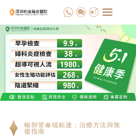
輸卵管傘端粘連：治療方法與恢
復指南