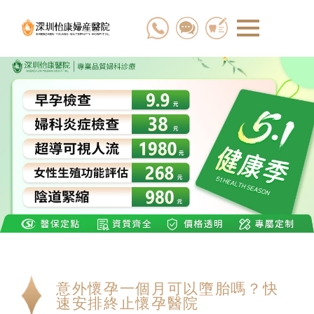
意外懷孕一個月可以墮胎嗎？快
速安排終止懷孕醫院