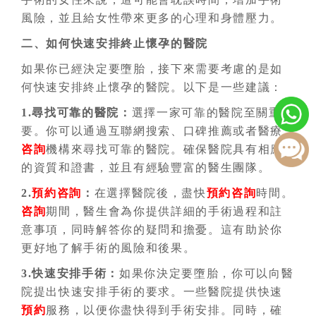
風險，並且給女性帶來更多的心理和身體壓力。
二、如何快速安排終止懷孕的醫院
如果你已經決定要墮胎，接下來需要考慮的是如
何快速安排終止懷孕的醫院。以下是一些建議：
1.尋找可靠的醫院：
選擇一家可靠的醫院至關重
要。你可以通過互聯網搜索、口碑推薦或者醫療
咨詢
機構來尋找可靠的醫院。確保醫院具有相應
的資質和證書，並且有經驗豐富的醫生團隊。
2.
預約
咨詢
：
在選擇醫院後，盡快
預約
咨詢
時間。
咨詢
期間，醫生會為你提供詳細的手術過程和註
意事項，同時解答你的疑問和擔憂。這有助於你
更好地了解手術的風險和後果。
3.快速安排手術：
如果你決定要墮胎，你可以向醫
院提出快速安排手術的要求。一些醫院提供快速
預約
服務，以便你盡快得到手術安排。同時，確