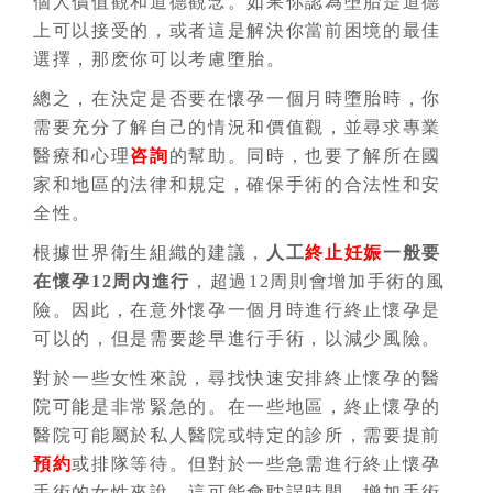
個人價值觀和道德觀念。如果你認為墮胎是道德
上可以接受的，或者這是解決你當前困境的最佳
選擇，那麽你可以考慮墮胎。
總之，在決定是否要在懷孕一個月時墮胎時，你
需要充分了解自己的情況和價值觀，並尋求專業
醫療和心理
咨詢
的幫助。同時，也要了解所在國
家和地區的法律和規定，確保手術的合法性和安
全性。
根據世界衛生組織的建議，
人工
終止妊娠
一般要
在懷孕12周內進行
，超過12周則會增加手術的風
險。因此，在意外懷孕一個月時進行終止懷孕是
可以的，但是需要趁早進行手術，以減少風險。
對於一些女性來說，尋找快速安排終止懷孕的醫
院可能是非常緊急的。在一些地區，終止懷孕的
醫院可能屬於私人醫院或特定的診所，需要提前
預約
或排隊等待。但對於一些急需進行終止懷孕
手術的女性來說，這可能會耽誤時間，增加手術