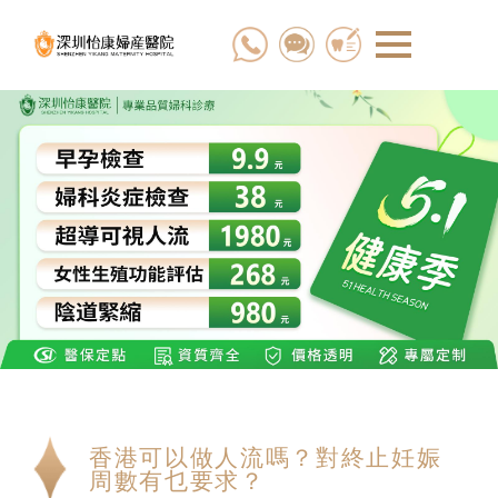
香港可以做人流嗎？對終止妊娠
周數有乜要求？