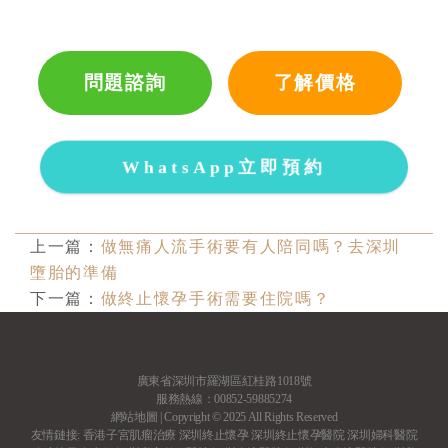
問題諮詢
了解價格
WhatsApp立即預約
上一篇：
做無痛人流手術要有人陪同嗎？去深圳
墮胎的準備
下一篇：
做終止懷孕手術需要住院嗎？
廣東省深圳市羅湖區紅桂路1018號
服務熱線：00852-59885274
網站地圖
| Copyright © 2025 All Rights Reserved
友情鏈接:
香港子宮肌瘤治療
深圳終止懷孕
深圳終止懷孕醫院
深圳婦科醫院