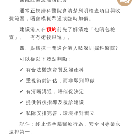
通常正規婦科醫院會清楚列明檢查項目與收
費範圍，唔會模糊帶過或臨時加價。
建議港人在
預約
前先了解清楚「包唔包檢
查」、「有冇術後跟進」。
四、點樣揀一間適合港人嘅深圳婦科醫院?
可以從以下幾點判斷：
✔ 有合法醫療資質及婦產科
✔ 重視術前評估，而非即到即做
✔ 有清晰溝通，唔催促決定
✔ 提供術後指導及覆診建議
✔ 私隱安排完善，環境相對獨立
記住：終止懷孕屬醫療行為，安全同專業永
遠排第一。