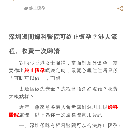
終止懷孕
深圳邊間婦科醫院可終止懷孕？港人流
程、收費一次睇清
對唔少香港女士嚟講，當面對意外懷孕，需
要作出
終止懷孕
嘅決定時，最關心嘅往往唔只係
「可唔可以做」，而係——
去邊度做先安全？流程會唔會好複雜？收費
大概點樣？
近年，愈來愈多港人會考慮到深圳正規
婦科
醫院
處理，以下為你一次過整理實用資訊。
一、深圳係咪有婦科醫院可以合法終止懷孕?