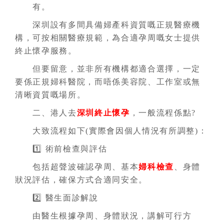
有。
深圳設有多間具備婦產科資質嘅正規醫療機
構，可按相關醫療規範，為合適孕周嘅女士提供
終止懷孕服務。
但要留意，並非所有機構都適合選擇，一定
要係正規婦科醫院，而唔係美容院、工作室或無
清晰資質嘅場所。
二、港人去
深圳終止懷孕
，一般流程係點?
大致流程如下(實際會因個人情況有所調整)：
1️⃣ 術前檢查與評估
包括超聲波確認孕周、基本
婦科檢查
、身體
狀況評估，確保方式合適同安全。
2️⃣ 醫生面診解說
由醫生根據孕周、身體狀況，講解可行方