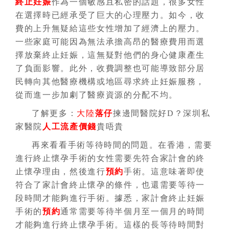
終止妊娠
作為一個敏感且私密的話題，很多女性
在選擇時已經承受了巨大的心理壓力。如今，收
費的上升無疑給這些女性增加了經濟上的壓力。
一些家庭可能因為無法承擔高昂的醫療費用而選
擇放棄終止妊娠，這無疑對他們的身心健康產生
了負面影響。此外，收費調整也可能導致部分居
民轉向其他醫療機構或地區尋求終止妊娠服務，
從而進一步加劇了醫療資源的分配不均。
了解更多：
大陸
落仔
揀邊間醫院好D？深圳私
家醫院
人工流產價錢
貴唔貴
再來看看手術等待時間的問題。在香港，需要
進行終止懷孕手術的女性需要先符合家計會的終
止懷孕理由，然後進行
預約
手術。這意味著即使
符合了家計會終止懷孕的條件，也還需要等待一
段時間才能夠進行手術。據悉，家計會終止妊娠
手術的
預約
通常需要等待半個月至一個月的時間
才能夠進行終止懷孕手術。這樣的長等待時間對