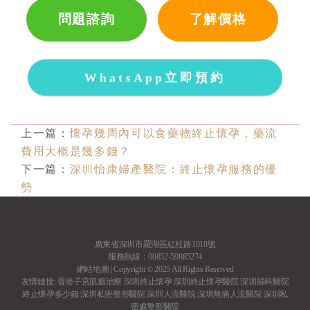
問題諮詢
了解價格
WhatsApp立即預約
上一篇：
懷孕幾周內可以食藥物終止懷孕，藥流
費用大概是幾多錢？
下一篇：
深圳怡康婦產醫院：終止懷孕服務的優
勢
廣東省深圳市羅湖區紅桂路1018號
服務熱線：00852-59885274
網站地圖
| Copyright © 2025 All Rights Reserved
友情鏈接:
香港子宮肌瘤治療
深圳終止懷孕
深圳終止懷孕醫院
深圳婦科醫院
終止懷孕多少錢
深圳私密整形醫院
深圳人流醫院
深圳無痛人流醫院
深圳私
密處整形醫院