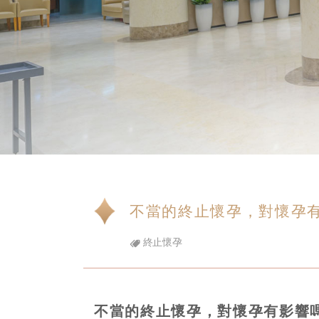
不當的終止懷孕，對懷孕
終止懷孕
不當的終止懷孕，對懷孕有影響