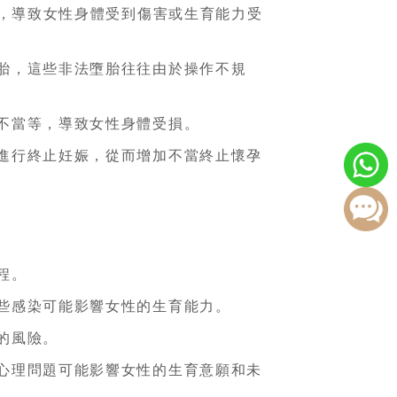
，導致女性身體受到傷害或生育能力受
胎，這些非法墮胎往往由於操作不規
不當等，導致女性身體受損。
進行終止妊娠，從而增加不當終止懷孕
程。
些感染可能影響女性的生育能力。
的風險。
心理問題可能影響女性的生育意願和未