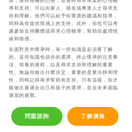
懷，保持積極的心態，並適時尋求專業的心理輔
導和支持。可以向家人、朋友或專業人士尋求支
持和理解。他們可以給予你寶貴的建議和指導，
同時為你提供情感上的支持。此外，你也可以考
慮參加支持團體或尋求心理輔導，幫助你處理情
緒和情感。
在面對意外懷孕時，有一些知識是必須要了解
的。這些知識包括你的選擇、終止懷孕的注意事
項、領養的過程，以及尋求支持和理解的重要
性。無論你做出什麼決定，重要的是要冷靜和理
性，同時記得尋求幫助和支持。只有這樣，你才
能做出最適合自己和孩子的選擇，並在未來面臨
適當的挑戰。
問題諮詢
了解價格