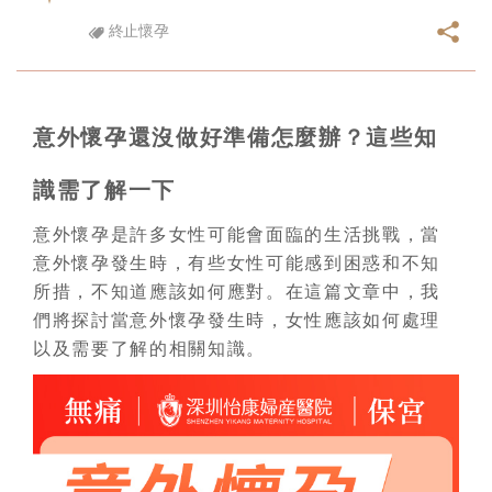
終止懷孕
意外懷孕還沒做好準備怎麼辦？這些知
識需了解一下
意外懷孕是許多女性可能會面臨的生活挑戰，當
意外懷孕發生時，有些女性可能感到困惑和不知
所措，不知道應該如何應對。在這篇文章中，我
們將探討當意外懷孕發生時，女性應該如何處理
以及需要了解的相關知識。