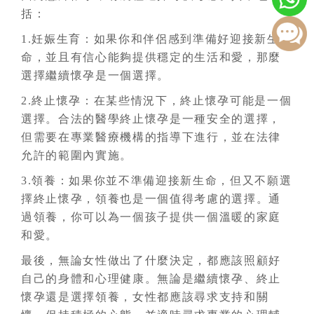
括：
1.妊娠生育：如果你和伴侶感到準備好迎接新生
命，並且有信心能夠提供穩定的生活和愛，那麼
選擇繼續懷孕是一個選擇。
2.終止懷孕：在某些情況下，終止懷孕可能是一個
選擇。合法的醫學終止懷孕是一種安全的選擇，
但需要在專業醫療機構的指導下進行，並在法律
允許的範圍內實施。
3.領養：如果你並不準備迎接新生命，但又不願選
擇終止懷孕，領養也是一個值得考慮的選擇。通
過領養，你可以為一個孩子提供一個溫暖的家庭
和愛。
最後，無論女性做出了什麼決定，都應該照顧好
自己的身體和心理健康。無論是繼續懷孕、終止
懷孕還是選擇領養，女性都應該尋求支持和關