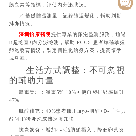
胰島素等指標，評估內分泌狀況。
✅ 基礎體溫測量：記錄體溫變化，輔助判斷
排卵情況。
深圳怡康醫院
提供專業的卵泡監測服務，通過
B超檢查+內分泌檢測，幫助 PCOS 患者準確掌握
卵泡發育情況，製定個性化治療方案，提高懷孕
成功率。
生活方式調整：不可忽視
的輔助力量
體重管理：減重5%-10%可使自發排卵率提升
47%
肌醇補充：40%患者服用myo-肌醇+D-手性肌
醇(4:1)後卵泡成熟速度加快
抗炎飲食：增加ω-3脂肪酸攝入，降低卵巢炎