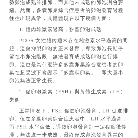
勢卵泡成熟並排卵，而其他未成熟的卵泡則會萎
縮。然而，多囊卵巢綜合症患者的卵泡發育過程
往往出現異常，具體體現在以下幾個方面：
1. 體內雄激素過高，影響卵泡成熟
PCOS 女性體內通常存在雄激素水平過高的問
題，這會抑製卵泡的正常發育，導致卵泡長期停
留在小卵泡階段，無法發育成成熟卵泡進行排
卵。這也是為什麼許多
多囊卵巢綜合症
患者的卵
巢在超聲波下會顯示「多囊狀卵巢」，即大量小
卵泡無法正常生長。
2. 促卵泡激素（FSH）與黃體生成素（LH）
失衡
正常情況下，FSH 促進卵泡發育，LH 促進排
卵。但在
多囊卵巢綜合症
患者中，LH 水平過高，
而 FSH 水平偏低，導致卵泡發育到一定程度後停
滯，無法進一步成熟，最終形成卵泡發育異常的