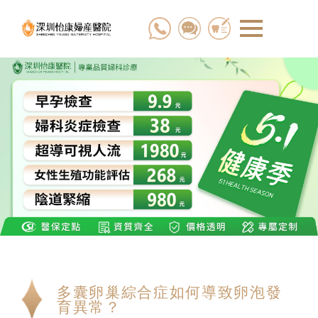
多囊卵巢綜合症如何導致卵泡發
育異常？