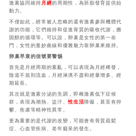
激素協同維持
月經
的周期性，為胚胎發育提供始
動力。
不僅如此，經常被人忽略的還有激素參與機體代
謝的功能，它們維持和促進骨質的吸收代謝，膽
固醇的循環等。可以說，卵巢是女性的第一命
門，女性的曼妙曲線和優雅魅力靠卵巢來維持。
卵巢早衰的信號要警惕
首先是月經周期的紊亂，可以表現為月經稀發，
陰道不規則流血，月經淋漓不盡和經量增多、經
期延長。
其次就是激素分泌的失調，即雌激素低下症候
群，表現為潮熱、盜汗、
性生活
障礙，甚至有抑
鬱、焦慮等精神性異常。
更為重要的是代謝的改變，可能會有骨質疏鬆
症、心血管疾病、老年癡呆的發生。