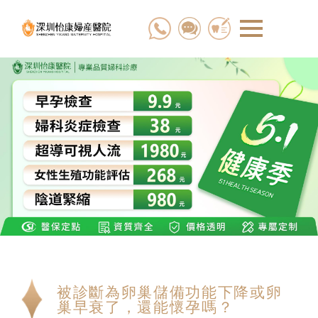
被診斷為卵巢儲備功能下降或卵
巢早衰了，還能懷孕嗎？