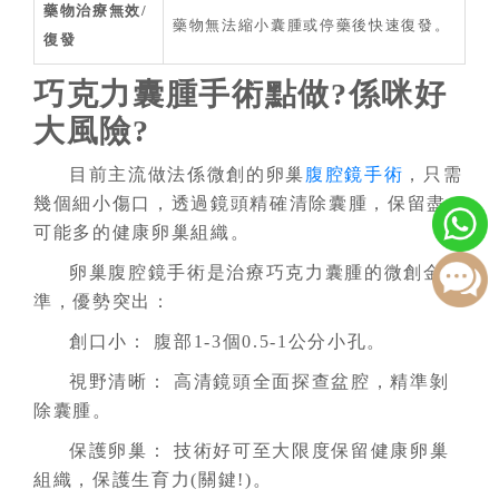
藥物治療無效/
藥物無法縮小囊腫或停藥後快速復發。
復發
巧克力囊腫手術點做?係咪好
大風險?
目前主流做法係微創的卵巢
腹腔鏡手術
，只需
幾個細小傷口，透過鏡頭精確清除囊腫，保留盡
可能多的健康卵巢組織。
卵巢腹腔鏡手術是治療巧克力囊腫的微創金標
準，優勢突出：
創口小： 腹部1-3個0.5-1公分小孔。
視野清晰： 高清鏡頭全面探查盆腔，精準剝
除囊腫。
保護卵巢： 技術好可至大限度保留健康卵巢
組織，保護生育力(關鍵!)。