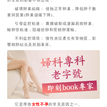
對生育的影響不容忽視：
破壞卵巢組織： 侵蝕正常卵巢，降低卵子數
量與質量(卵巢儲備下降)。
引發盆腔粘連： 囊腫破裂或滲漏易致卵巢、
輸卵管粘連，阻礙拾卵和受精卵運輸。
不利盆腔環境： 慢性炎症產生有害物質，影
響精卵結合及胚胎著床。
它是導致
女性不孕
的常見原因之一。