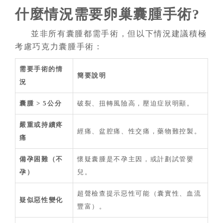
什麼情況需要卵巢囊腫手術?
並非所有囊腫都需手術，但以下情況建議積極
考慮巧克力囊腫手術：
需要手術的情
簡要說明
況
囊腫 > 5公分
破裂、扭轉風險高，壓迫症狀明顯。
嚴重或持續疼
經痛、盆腔痛、性交痛，藥物難控製。
痛
備孕困難（不
懷疑囊腫是不孕主因，或計劃試管嬰
孕）
兒。
超聲檢查提示惡性可能（囊實性、血流
疑似惡性變化
豐富）。