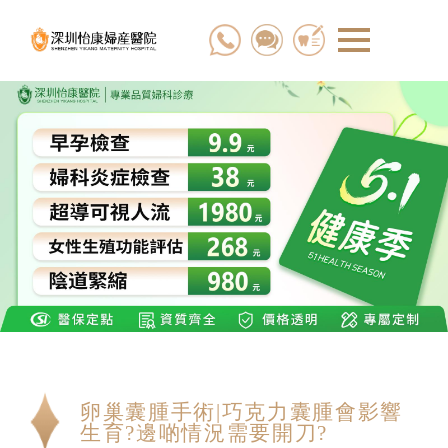
卵巢囊腫手術|巧克力囊腫會影響
生育?邊啲情況需要開刀?