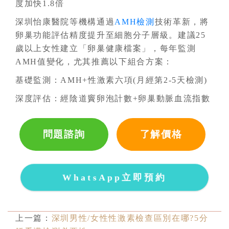
度加快1.8倍
深圳怡康醫院等機構通過
AMH檢測
技術革新，將
卵巢功能評估精度提升至細胞分子層級。建議25
歲以上女性建立「卵巢健康檔案」，每年監測
AMH值變化，尤其推薦以下組合方案：
基礎監測：AMH+性激素六項(月經第2-5天檢測)
深度評估：經陰道竇卵泡計數+卵巢動脈血流指數
問題諮詢
了解價格
WhatsApp立即預約
上一篇：
深圳男性/女性性激素檢查區別在哪?5分