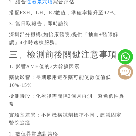
2. 結合
性激素六項
綜合評估
搭配FSH、LH、E2數值，準確率提升至92%。
3. 當日取報告，即時諮詢
深圳部分機構(如怡康醫院)提供「抽血+醫師解
讀」4小時速檢服務。
三、檢測前後關鍵注意事項
1. 影響AMH值的3大幹擾因素
藥物影響：長期服用避孕藥可能使數值偏低
10%-15%
檢測時段：化療後需間隔3個月再測，避免假性異
常
實驗室差異：不同機構試劑標準不同，建議固定
醫院追蹤
2. 數值異常應對策略