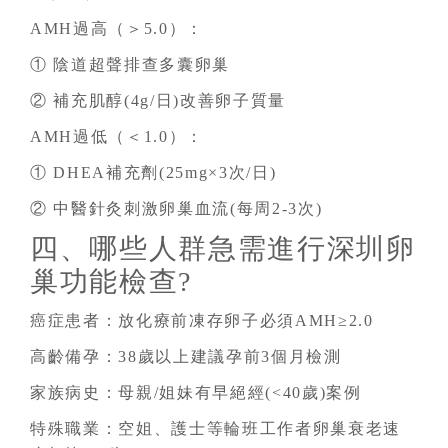
AMH過高（＞5.0）：
① 陰道超聲排查多囊卵巢
② 補充肌醇(4g/日)改善卵子質量
AMH過低（＜1.0）：
① DHEA補充劑(25mg×3次/日)
② 中醫針灸刺激卵巢血流(每周2-3次)
四、哪些人群急需進行深圳卵
巢功能檢查?
癌症患者：放化療前凍存卵子必須AMH≥2.0
高齡備孕：38歲以上建議孕前3個月檢測
家族病史：母親/姐妹有早絕經(<40歲)案例
特殊職業：空姐、護士等輪班工作者卵巢衰老速