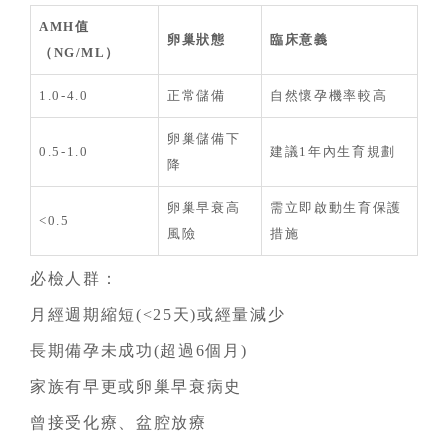
AMH值
卵巢狀態
臨床意義
（NG/ML）
1.0-4.0
正常儲備
自然懷孕機率較高
卵巢儲備下
0.5-1.0
建議1年內生育規劃
降
卵巢早衰高
需立即啟動生育保護
<0.5
風險
措施
必檢人群：
月經週期縮短(<25天)或經量減少
長期備孕未成功(超過6個月)
家族有早更或卵巢早衰病史
曾接受化療、盆腔放療