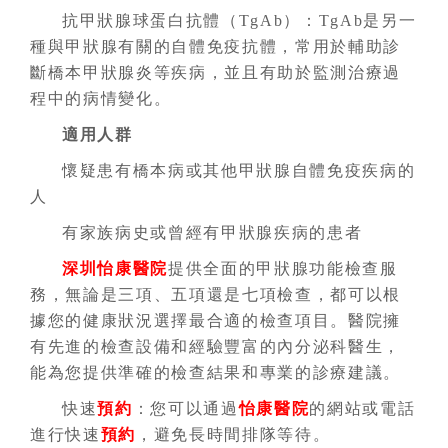
抗甲狀腺球蛋白抗體（TgAb）
：
TgAb是另一
種與甲狀腺有關的自體免疫抗體，常用於輔助診
斷橋本甲狀腺炎等疾病，並且有助於監測治療過
程中的病情變化。
適用人群
懷疑患有橋本病或其他甲狀腺自體免疫疾病的
人
有家族病史或曾經有甲狀腺疾病的患者
深圳怡康醫院
提供全面的甲狀腺功能檢查服
務，無論是三項、五項還是七項檢查，都可以根
據您的健康狀況選擇最合適的檢查項目。醫院擁
有先進的檢查設備和經驗豐富的內分泌科醫生，
能為您提供準確的檢查結果和專業的診療建議。
快速
預約
：您可以通過
怡康醫院
的網站或電話
進行快速
預約
，避免長時間排隊等待。