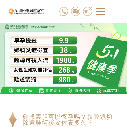
卵巢囊腫可以懷孕嗎？腹腔鏡切
除囊腫術後要休養多久？