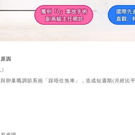
原因
見）
卵巢嘅調節系統「踩唔住煞車」，造成短週期(月經比平
易處理。