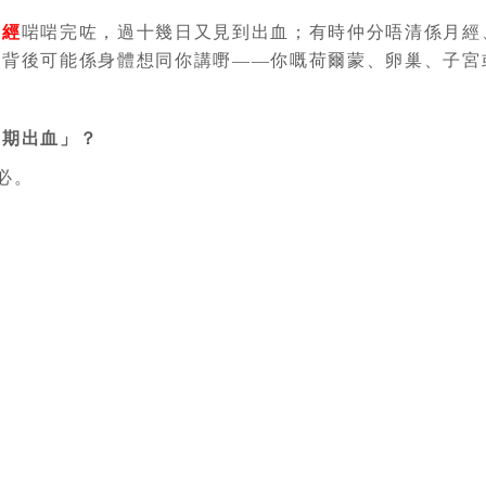
月經
啱啱完咗，過十幾日又見到出血；有時仲分唔清係月經
但背後可能係身體想同你講嘢——你嘅荷爾蒙、卵巢、子宮
期出血」？
必。