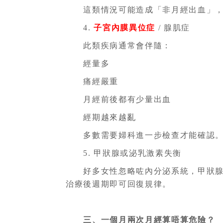
這類情況可能造成「非月經出血」，
4.
子宮內膜異位症
/ 腺肌症
此類疾病通常會伴隨：
經量多
痛經嚴重
月經前後都有少量出血
經期越來越亂
多數需要婦科進一步檢查才能確認
5. 甲狀腺或泌乳激素失衡
好多女性忽略咗內分泌系統，甲狀腺功
治療後週期即可回復規律。
三、一個月兩次月經算唔算危險？