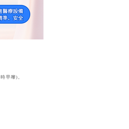
時早嚟)。