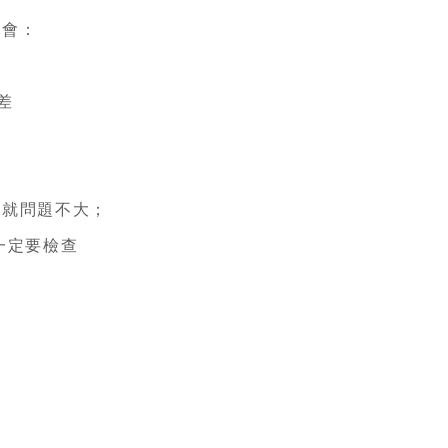
會：
差
就問題不大；
一定要檢查