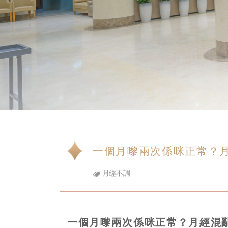
一個月嚟兩次係咪正常？
月經不調
一個月嚟兩次係咪正常？月經混