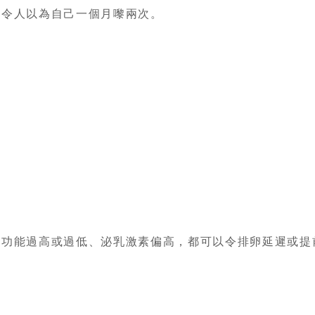
令人以為自己一個月嚟兩次。
。
能過高或過低、泌乳激素偏高，都可以令排卵延遲或提