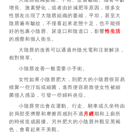
增長、激素變化，或者由於減肥等原因，很多女
性朋友出現了大陰唇組織的萎縮，平坦，甚至大
陰唇遍布皺紋，不僅看起來老態十足，也不能很
好的包裹小陰唇、尿道口和陰道口，影響
性生活
的感覺和個人衛生。
大陰唇的改善可以通過外陰光電和注射解決，
相對簡單。
小陰唇改善一般需要小手術。
女性如果小陰唇肥大，則肥大的小陰唇很容易
積聚一些汙垢或細菌，進而便容易致使女性被細
菌侵入感染，引發一些婦科炎症。
小陰唇突出會在運動、行走、騎車或久坐時由
於局部受擠壓和摩擦而感到不適
月經
期和上廁所
的時候造成困擾。另外肥大的小陰唇外觀呈黑褐
色，會看起來不美觀。