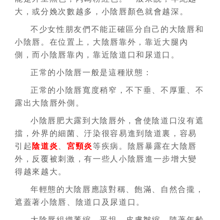
大，或分娩次數越多，小陰唇顏色就會越深。
不少女性朋友們不能正確區分自己的大陰唇和
小陰唇。在位置上，大陰唇靠外，靠近大腿內
側，而小陰唇靠內，靠近陰道口和尿道口。
正常的小陰唇一般是這種狀態：
正常的小陰唇寬度稍窄，不下垂、不厚重、不
露出大陰唇外側。
小陰唇肥大露到大陰唇外，會使陰道口沒有遮
擋，外界的細菌、汙染很容易進到陰道裏，容易
引起
陰道炎
、
宮頸炎
等疾病。陰唇暴露在大陰唇
外，反覆被刺激，有一些人小陰唇進一步增大變
得越來越大。
年輕態的大陰唇應該對稱、飽滿、自然合攏，
遮蓋著小陰唇、陰道口及尿道口。
大陰唇組織萎縮、平坦、皮膚皺縮。隨著年齡