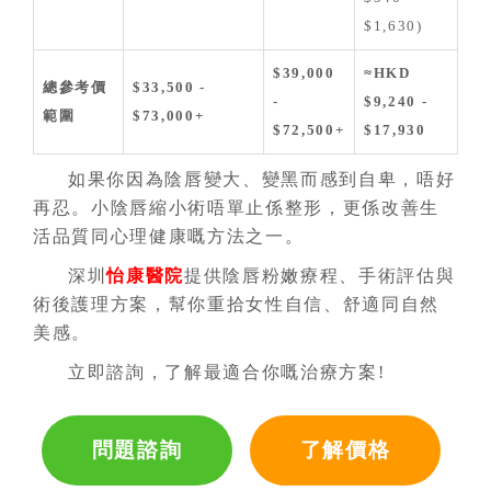
$1,630)
$39,000
≈HKD
總參考價
$33,500 -
-
$9,240 -
範圍
$73,000+
$72,500+
$17,930
如果你因為陰唇變大、變黑而感到自卑，唔好
再忍。小陰唇縮小術唔單止係整形，更係改善生
活品質同心理健康嘅方法之一。
深圳
怡康醫院
提供陰唇粉嫩療程、手術評估與
術後護理方案，幫你重拾女性自信、舒適同自然
美感。
立即諮詢，了解最適合你嘅治療方案!
問題諮詢
了解價格