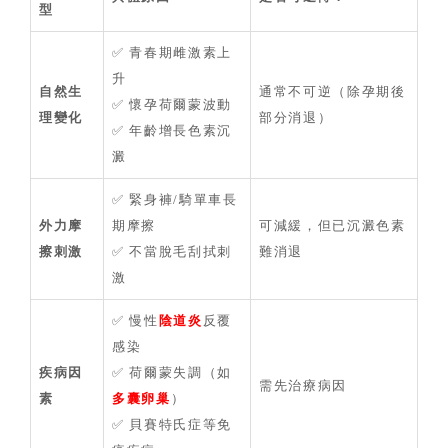
型
✅ 青春期雌激素上
升
自然生
通常不可逆（除孕期後
✅ 懷孕荷爾蒙波動
理變化
部分消退）
✅ 年齡增長色素沉
澱
✅ 緊身褲/騎單車長
外力摩
期摩擦
可減緩，但已沉澱色素
擦刺激
✅ 不當脫毛刮拭刺
難消退
激
✅ 慢性
陰道炎
反覆
感染
疾病因
✅ 荷爾蒙失調（如
需先治療病因
素
多囊卵巢
）
✅ 貝賽特氏症等免