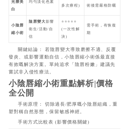
光療美
均勻淡化色素
多次療程)
術後需嚴格防曬
白
陰唇變大
影響
⭐⭐⭐⭐⭐
小陰唇
需手術，有恢復
衛生/活動/自
(一次性解
縮小術
期
信
決)
關鍵結論： 若陰唇變大導致磨擦不適、反覆
發炎、或影響運動自信，小陰唇縮小術係最直接
有效嘅解決方案。單純追求「陰唇粉嫩」建議先
嘗試非入侵性療法。
小陰唇縮小術重點解析|價格
全公開
手術原理： 切除過長/肥厚嘅小陰唇組織，重
塑對稱自然形態，保留敏感神經。
手術方式比較表 (影響價格關鍵)