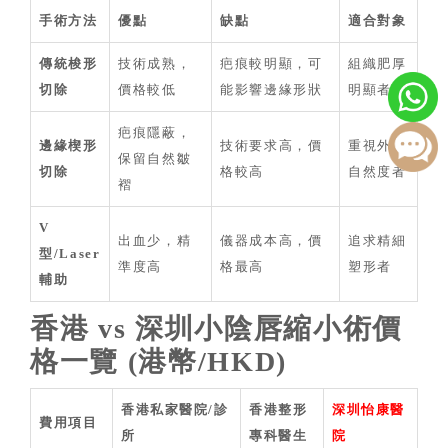
手術方法
優點
缺點
適合對象
傳統梭形
技術成熟，
疤痕較明顯，可
組織肥厚
切除
價格較低
能影響邊緣形狀
明顯者
疤痕隱蔽，
邊緣楔形
技術要求高，價
重視外觀
保留自然皺
切除
格較高
自然度者
褶
V
出血少，精
儀器成本高，價
追求精細
型/Laser
準度高
格最高
塑形者
輔助
香港 vs 深圳小陰唇縮小術價
格一覽 (港幣/HKD)
香港私家醫院/診
香港整形
深圳怡康醫
費用項目
所
專科醫生
院