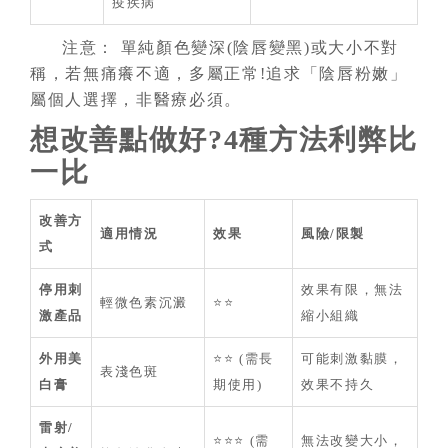
疫疾病
注意： 單純顏色變深(陰唇變黑)或大小不對
稱，若無痛癢不適，多屬正常!追求「陰唇粉嫩」
屬個人選擇，非醫療必須。
想改善點做好?4種方法利弊比
一比
改善方
適用情況
效果
風險/限製
式
停用刺
效果有限，無法
輕微色素沉澱
⭐⭐
激產品
縮小組織
外用美
⭐⭐ (需長
可能刺激黏膜，
表淺色斑
白膏
期使用)
效果不持久
雷射/
⭐⭐⭐ (需
無法改變大小，