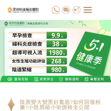
陰唇變大變黑好尷尬?如何回復粉
嫩?小陰唇縮小術價格全公開