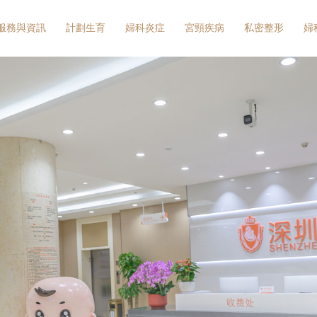
服務與資訊
計劃生育
婦科炎症
宮頸疾病
私密整形
婦