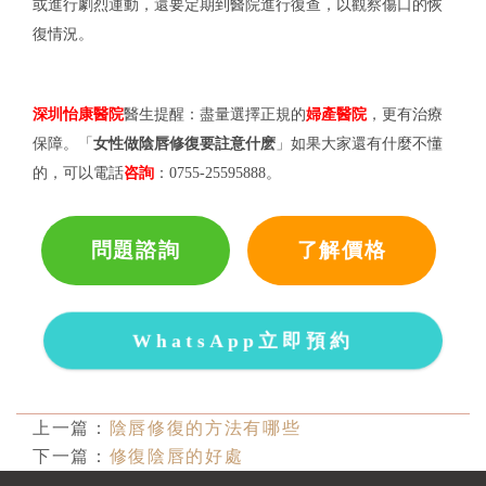
或進行劇烈運動，還要定期到醫院進行復查，以觀察傷口的恢
復情況。
深圳怡康醫院
醫生提醒：盡量選擇正規的
婦產醫院
，更有治療
保障。「
女性做陰唇修復要註意什麽
」如果大家還有什麼不懂
的，可以電話
咨詢
：
0755-25595888。
問題諮詢
了解價格
WhatsApp立即預約
上一篇：
陰唇修復的方法有哪些
下一篇：
修復陰唇的好處