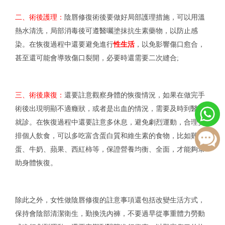
二、術後護理：
陰唇修復術後要做好局部護理措施，可以用溫
熱水清洗，局部消毒後可遵醫囑塗抹抗生素藥物，以防止感
染。在恢復過程中還要避免進行
性生活
，以免影響傷口愈合，
甚至還可能會導致傷口裂開，必要時還需要二次縫合;
三、術後康復：
還要註意觀察身體的恢復情況，如果在做完手
術後出現明顯不適癥狀，或者是出血的情況，需要及時到醫院
就診。在恢復過程中還要註意多休息，避免劇烈運動，合理安
排個人飲食，可以多吃富含蛋白質和維生素的食物，比如雞
蛋、牛奶、蘋果、西紅柿等，保證營養均衡、全面，才能夠幫
助身體恢復。
除此之外，女性做陰唇修復的註意事項還包括改變生活方式，
保持會陰部清潔衛生，勤換洗內褲，不要過早從事重體力勞動