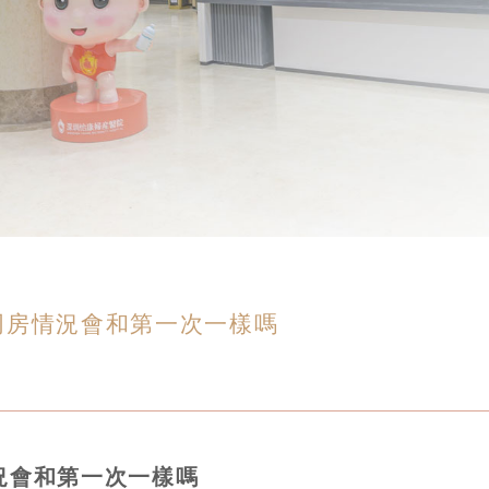
同房情況會和第一次一樣嗎
況會和第一次一樣嗎