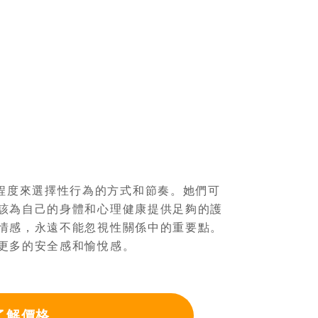
程度來選擇性行為的方式和節奏。她們可
該為自己的身體和心理健康提供足夠的護
情感，永遠不能忽視性關係中的重要點。
更多的安全感和愉悅感。
了解價格