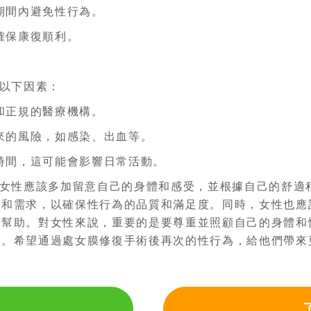
期間內避免性行為。
確保康復順利。
以下因素：
和正規的醫療機構。
來的風險，如感染、出血等。
時間，這可能會影響日常活動。
女性應該多加留意自己的身體和感受，並根據自己的舒適
受和需求，以確保性行為的品質和滿足度。同時，女性也應
和幫助。對女性來說，重要的是要尊重並照顧自己的身體和
的。希望通過處女膜修復手術後再次的性行為，給他們帶來