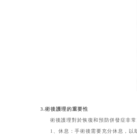
3.術後護理的重要性
術後護理對於恢復和預防併發症非常
1、休息：手術後需要充分休息，以