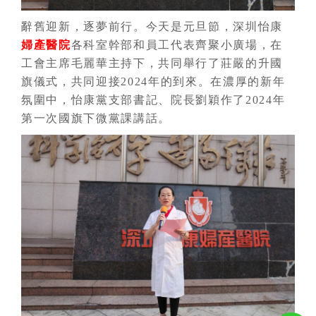
辭舊迎新，逐夢前行。今天是元旦節，深圳怡康
婦產醫院
各科室幹部和員工代表齊聚小廣場，在
工會主席毛麗華主持下，共同舉行了莊嚴的升國
旗儀式，共同迎接2024年的到來。在濃厚的新年
氛圍中，怡康黨支部書記、院長劉穎作了2024年
第一次國旗下微黨課講話。