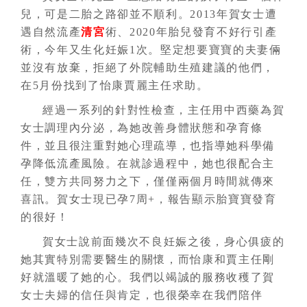
兒，可是二胎之路卻並不順利。2013年賀女士遭
遇自然流產
清宮
術、2020年胎兒發育不好行引產
術，今年又生化妊娠1次。堅定想要寶寶的夫妻倆
並沒有放棄，拒絕了外院輔助生殖建議的他們，
在5月份找到了怡康賈麗主任求助。
經過一系列的針對性檢查，主任用中西藥為賀
女士調理內分泌，為她改善身體狀態和孕育條
件，並且很注重對她心理疏導，也指導她科學備
孕降低流產風險。在就診過程中，她也很配合主
任，雙方共同努力之下，僅僅兩個月時間就傳來
喜訊。賀女士現已孕7周+，報告顯示胎寶寶發育
的很好！
賀女士說前面幾次不良妊娠之後，身心俱疲的
她其實特別需要醫生的關懷，而怡康和賈主任剛
好就溫暖了她的心。我們以竭誠的服務收穫了賀
女士夫婦的信任與肯定，也很榮幸在我們陪伴