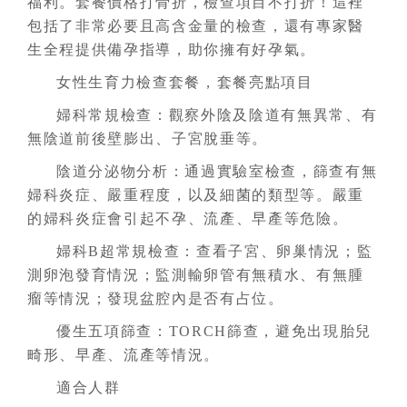
福利。套餐價格打骨折，檢查項目不打折！這裡
包括了非常必要且高含金量的檢查，還有專家醫
生全程提供備孕指導，助你擁有好孕氣。
女性生育力檢查套餐，套餐亮點項目
婦科常規檢查：觀察外陰及陰道有無異常、有
無陰道前後壁膨出、子宮脫垂等。
陰道分泌物分析：通過實驗室檢查，篩查有無
婦科炎症、嚴重程度，以及細菌的類型等。嚴重
的婦科炎症會引起不孕、流產、早產等危險。
婦科B超常規檢查：查看子宮、卵巢情況；監
測卵泡發育情況；監測輸卵管有無積水、有無腫
瘤等情況；發現盆腔內是否有占位。
優生五項篩查：TORCH篩查，避免出現胎兒
畸形、早產、流產等情況。
適合人群