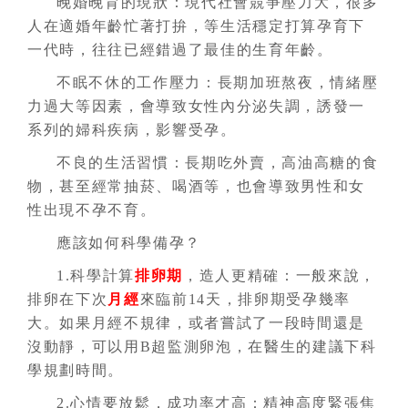
晚婚晚育的現狀：現代社會競爭壓力大，很多
人在適婚年齡忙著打拚，等生活穩定打算孕育下
一代時，往往已經錯過了最佳的生育年齡。
不眠不休的工作壓力：長期加班熬夜，情緒壓
力過大等因素，會導致女性內分泌失調，誘發一
系列的婦科疾病，影響受孕。
不良的生活習慣：長期吃外賣，高油高糖的食
物，甚至經常抽菸、喝酒等，也會導致男性和女
性出現不孕不育。
應該如何科學備孕？
1.科學計算
排卵期
，造人更精確：一般來說，
排卵在下次
月經
來臨前14天，排卵期受孕幾率
大。如果月經不規律，或者嘗試了一段時間還是
沒動靜，可以用B超監測卵泡，在醫生的建議下科
學規劃時間。
2.心情要放鬆，成功率才高：精神高度緊張焦