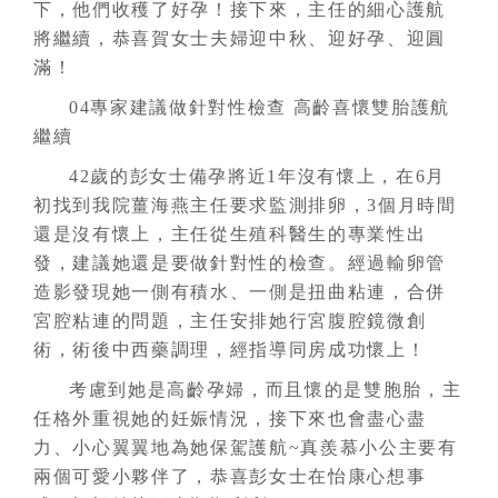
下，他們收穫了好孕！接下來，主任的細心護航
將繼續，恭喜賀女士夫婦迎中秋、迎好孕、迎圓
滿！
04專家建議做針對性檢查 高齡喜懷雙胎護航
繼續
42歲的彭女士備孕將近1年沒有懷上，在6月
初找到我院薑海燕主任要求監測排卵，3個月時間
還是沒有懷上，主任從生殖科醫生的專業性出
發，建議她還是要做針對性的檢查。經過輸卵管
造影發現她一側有積水、一側是扭曲粘連，合併
宮腔粘連的問題，主任安排她行宮腹腔鏡微創
術，術後中西藥調理，經指導同房成功懷上！
考慮到她是高齡孕婦，而且懷的是雙胞胎，主
任格外重視她的妊娠情況，接下來也會盡心盡
力、小心翼翼地為她保駕護航~真羨慕小公主要有
兩個可愛小夥伴了，恭喜彭女士在怡康心想事