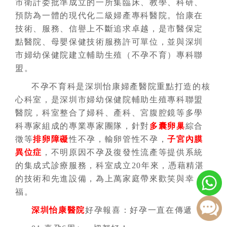
市衛計委批準成立的一所集臨床、教學、科研、
預防為一體的現代化二級婦產專科醫院。怡康在
技術、服務、信譽上不斷追求卓越，是市醫保定
點醫院、母嬰保健技術服務許可單位，並與深圳
市婦幼保健院建立輔助生殖（不孕不育）專科聯
盟。
不孕不育科是深圳怡康婦產醫院重點打造的核
心科室，是深圳市婦幼保健院輔助生殖專科聯盟
醫院，科室整合了婦科、產科、宮腹腔鏡等多學
科專家組成的專業專家團隊，針對
多囊卵巢
綜合
徵等
排卵障礙
性不孕，輸卵管性不孕，
子宮內膜
異位症
，不明原因不孕及復發性流產等提供系統
的集成式診療服務，科室成立20年來，憑藉精湛
的技術和先進設備，為上萬家庭帶來歡笑與幸
福。
深圳怡康醫院
好孕報喜：好孕一直在傳遞