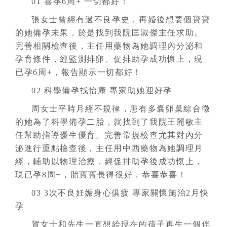
01 喜孕6周+ 一切都好！
張女士曾經有過不良孕史，再婚後想要個寶寶
的她備孕未果，於是找到我院匡淑傑主任求助。
完善相關檢查後，主任用藥物為她調理內分泌和
孕育條件，經監測排卵、促排助孕成功懷上，現
已孕6周+，報告顯示一切都好！
02 科學備孕找怡康 專家助她迎好孕
周女士平時月經不規律，患有多囊卵巢綜合徵
的她為了科學備孕二胎，就找到了我院王麗敏主
任幫助指導優生優育。完善常規檢查尤其對內分
泌進行重點檢查後，主任用中西藥物為她調理月
經，輔助以物理治療，經促排助孕後成功懷上，
現已孕8周+，胎寶寶長得很好，恭喜恭喜！
03 3次不良妊娠身心俱疲 專家關懷施治2月快
孕
賀女士和先生一直想給現在的孩子再生一個伴