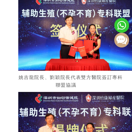
姚吉龍院長、劉穎院長代表雙方醫院簽訂專科
聯盟協議