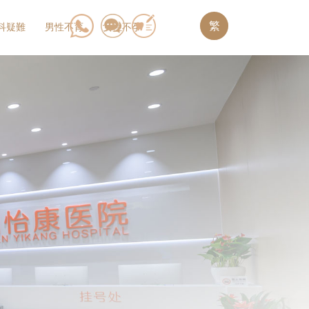
繁
科疑難
男性不育
女性不孕