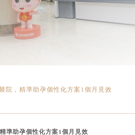
醫院，精準助孕個性化方案1個月見效
精準助孕個性化方案1個月見效