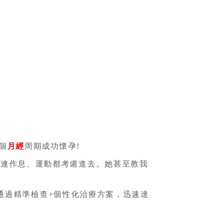
個
月經
周期成功懷孕!
時連作息、運動都考慮進去。她甚至教我
通過精準檢查+個性化治療方案，迅速達