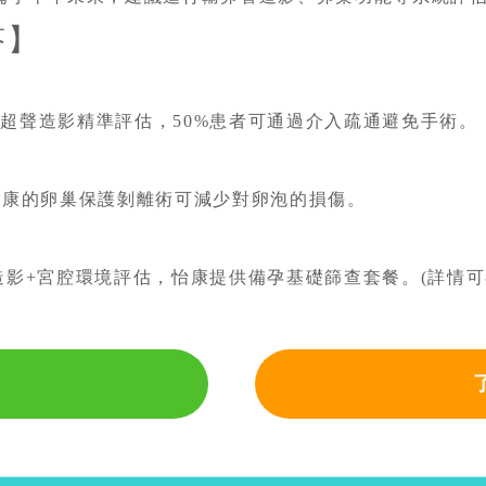
答】
用超聲造影精準評估，50%患者可通過介入疏通避免手術。
，怡康的卵巢保護剝離術可減少對卵泡的損傷。
造影+宮腔環境評估，怡康提供備孕基礎篩查套餐。(詳情