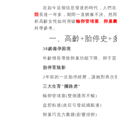
在如今這個信息發達的時代，人們在
院
長達一年多，期間一直猶豫不決。然
析高齡女性如何突破
輸卵管堵塞
、
卵巢
科學參考。
一、高齡+胎停史+
38歲備孕困境
年齡增長導致卵巢功能下降、卵子質
胎停育陰影
2年前的一次胎停經曆，讓她對再次
三大生育"攔路虎"
輸卵管堵塞(雙側通而不暢)
盆腔粘連(炎症引發組織黏連)
卵巢巧克力囊腫(影響排卵)