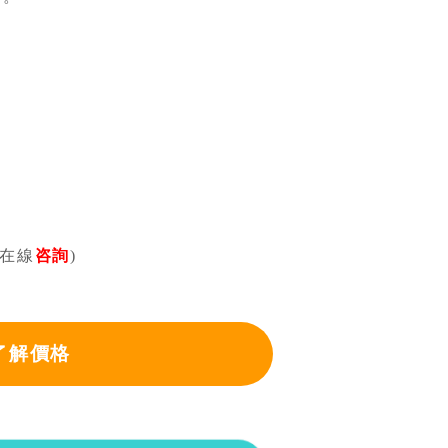
可在線
咨詢
)
了解價格