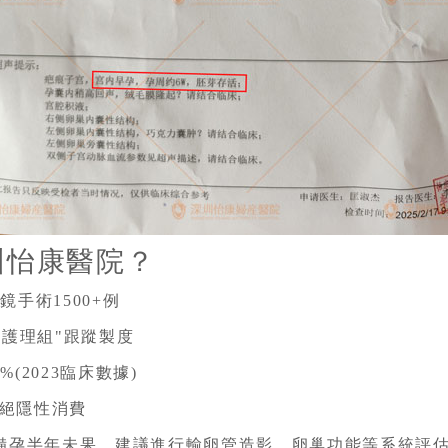
圳怡康醫院？
手術1500+例
個護理組"跟蹤製度
(2023臨床數據)
絕隱性消費
若備孕半年未果，建議進行輸卵管造影、卵巢功能等系統評估