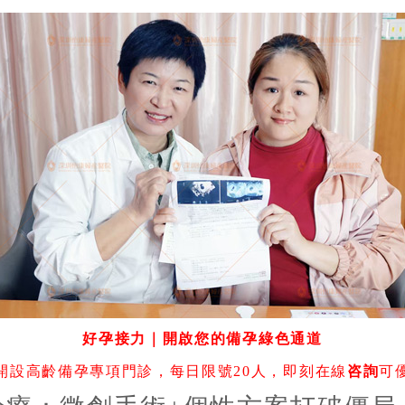
好孕接力｜開啟您的備孕綠色通道
開設高齡備孕專項門診，每日限號20人，即刻在線
咨詢
可