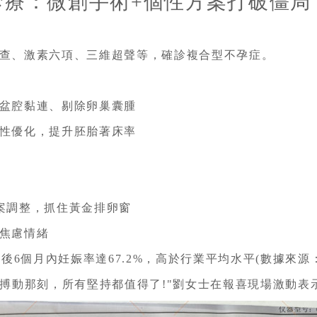
診療：微創手術+個性方案打破僵局
查、激素六項、三維超聲等，確診複合型不孕症。
盆腔黏連、剔除卵巢囊腫
性優化，提升胚胎著床率
案調整，抓住黃金排卵窗
焦慮情緒
術後6個月內妊娠率達67.2%，高於行業平均水平(數據來源
心搏動那刻，所有堅持都值得了!"劉女士在報喜現場激動表