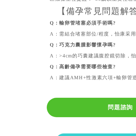
【備孕常見問題解
Q：輸卵管堵塞必須手術嗎?
A：需結合堵塞部位/程度，怡康采
Q：巧克力囊腫影響懷孕嗎?
A：>4cm的巧囊建議腹腔鏡切除
Q：高齡備孕需要哪些檢查?
A：建議AMH+性激素六項+輸卵管
問題諮詢