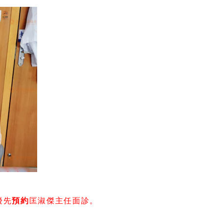
優先
預約
匡淑傑主任面診。