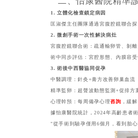
二、怡康醫院精準
1. 立體化檢查鎖定病因
匡淑傑主任團隊通過宮腹腔鏡聯合探
2. 微創手術一次性解決病灶
宮腹腔鏡聯合術：疏通輸卵管、剝離
術中同步評估：宮腔形態、內膜容受
3. 術後中西醫協同促孕
中醫調理：針灸+膏方改善卵巢血流
精準監卵：超聲波動態監測+促排方
心理幹預：每周備孕心理
咨詢
，緩解
據怡康醫院統計，2024年高齡患者
"從手術到驗孕僅用6個月，看到胎