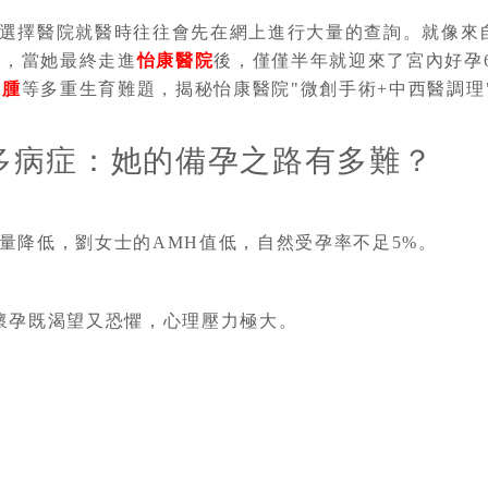
選擇醫院就醫時往往會先在網上進行大量的查詢。就像來自
而，當她最終走進
怡康醫院
後，僅僅半年就迎來了宮內好孕
囊腫
等多重生育難題，揭秘怡康醫院"微創手術+中西醫調理
多病症：她的備孕之路有多難？
量降低，劉女士的AMH值低，自然受孕率不足5%。
懷孕既渴望又恐懼，心理壓力極大。