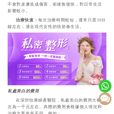
不會對皮膚造成傷害，術後恢復快，對日常生活
影響較小。
治療快速：
每次治療時間較短，通常只需30分
鐘左右，適合現代女性的快節奏生活。
私處美白的費用
在深圳怡康婦產醫院，私處美白的費用大概單
次為一千元左右。具體的費用會根據個人情況和
治療方案有所不同，例如：