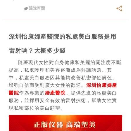
醫院新聞
深圳怡康婦產醫院的私處美白服務是用
雷射嗎？大概多少錢
隨著現代女性對自身健康和美麗的關注度不斷
提高，私處護理和美容逐漸成為熱議話題。其
中，私處美白服務因其能夠改善私密部位膚色、
增強自信而受到廣大女性的歡迎。
深圳怡康婦產
醫院
作為專業的
婦產醫院
，提供先進的私處美白
服務，並採用安全有效的雷射技術，幫助女性實
現私密部位的美白願望。