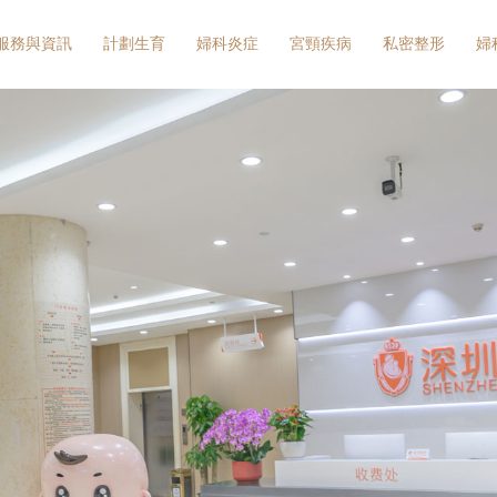
服務與資訊
計劃生育
婦科炎症
宮頸疾病
私密整形
婦