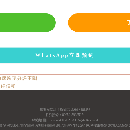
WhatsApp立即預約
怡康醫院好評不斷
值得信賴
廣東省深圳市羅湖區紅桂路1018號
服務熱線：00852-59885274
網站地圖
| Copyright © 2025 All Rights Reserved
懷孕
深圳終止懷孕醫院
深圳婦科醫院
終止懷孕多少錢
深圳私密整形醫院
深圳人流醫院