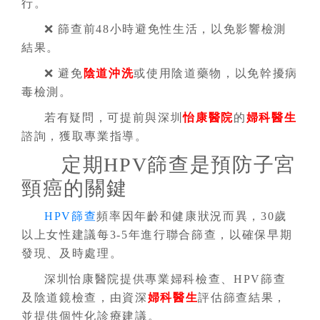
行。
❌ 篩查前48小時避免性生活，以免影響檢測
結果。
❌ 避免
陰道沖洗
或使用陰道藥物，以免幹擾病
毒檢測。
若有疑問，可提前與深圳
怡康醫院
的
婦科醫生
諮詢，獲取專業指導。
定期HPV篩查是預防子宮
頸癌的關鍵
HPV篩查
頻率因年齡和健康狀況而異，30歲
以上女性建議每3-5年進行聯合篩查，以確保早期
發現、及時處理。
深圳怡康醫院提供專業婦科檢查、HPV篩查
及陰道鏡檢查，由資深
婦科醫生
評估篩查結果，
並提供個性化診療建議。