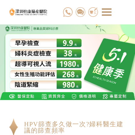
HPV篩查多久做一次?婦科醫生建
議的篩查頻率