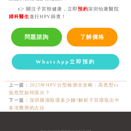
👉 關注子宮頸健康，立即
預約
深圳怡康醫院
婦科醫生
進行HPV篩查！
問題諮詢
了解價格
WhatsApp立即預約
上一篇：
2025年HPV分型檢測全攻略：高危型vs
低危型如何區分？
下一篇：
深圳羅湖取環多少錢?解析子宮環取出中
各項費用的占比