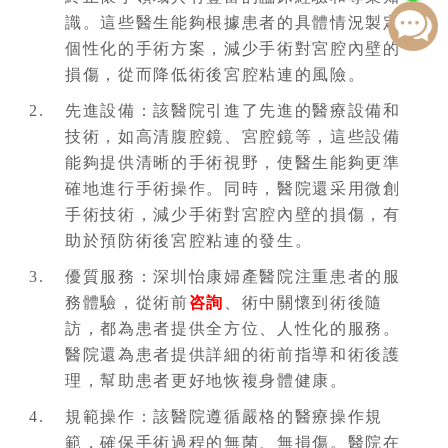
識。這些醫生能夠根據患者的具體情況製定
個性化的手術方案，減少手術對宮腔內壁的
損傷，從而降低術後宮腔粘連的風險。
先進設備：該醫院引進了先進的醫療設備和
技術，如高清腹腔鏡、宮腔鏡等，這些設備
能夠提供清晰的手術視野，使醫生能夠更準
確地進行手術操作。同時，醫院還采用微創
手術技術，減少手術對宮腔內壁的損傷，有
助於預防術後宮腔粘連的發生。
優質服務：深圳怡康婦產醫院注重患者的服
務體驗，從術前
咨詢
、術中關懷到術後隨
訪，都為患者提供全方位、人性化的服務。
醫院還為患者提供詳細的術前指導和術後護
理，幫助患者更好地恢複身體健康。
規範操作：該醫院遵循嚴格的醫療操作規
範，確保手術過程的無菌、無損傷。醫院在