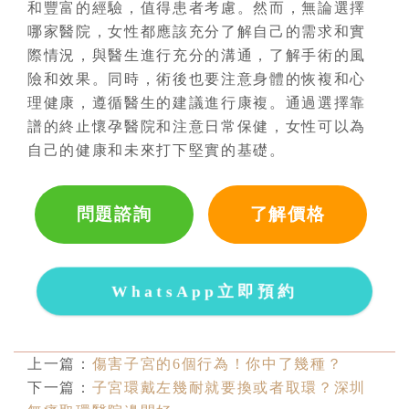
和豐富的經驗，值得患者考慮。然而，無論選擇
哪家醫院，女性都應該充分了解自己的需求和實
際情況，與醫生進行充分的溝通，了解手術的風
險和效果。同時，術後也要注意身體的恢複和心
理健康，遵循醫生的建議進行康複。通過選擇靠
譜的終止懷孕醫院和注意日常保健，女性可以為
自己的健康和未來打下堅實的基礎。
問題諮詢
了解價格
WhatsApp立即預約
上一篇：
傷害子宮的6個行為！你中了幾種？
下一篇：
子宮環戴左幾耐就要換或者取環？深圳