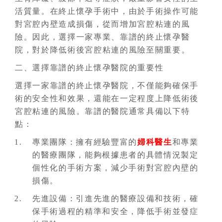
活質量。在終止懷孕手術中，由於手術操作可能
對宮腔內壁造成損傷，從而增加宮腔粘連的風
險。因此，選擇一家專業、靠譜的終止懷孕醫
院，對於降低術後宮腔粘連的風險至關重要。
二、選擇靠譜的終止懷孕醫院的重要性
選擇一家靠譜的終止懷孕醫院，不僅能夠確保手
術的安全性和效果，還能在一定程度上降低術後
宮腔粘連的風險。靠譜的醫院通常具備以下特
點：
專業團隊：擁有經驗豐富的
婦科醫生
和專業
的醫療團隊，能夠根據患者的具體情況製定
個性化的手術方案，減少手術對宮腔內壁的
損傷。
先進設備：引進先進的醫療設備和技術，確
保手術過程的精準和安全，降低手術並發症