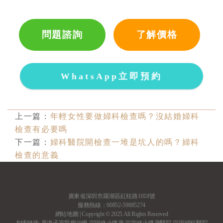
問題諮詢
了解價格
WhatsApp立即預約
上一篇：
年輕女性要做婦科檢查嗎？沒結婚婦科
檢查有必要嗎
下一篇：
婦科醫院開檢查一堆是坑人的嗎？婦科
檢查的意義
廣東省深圳市羅湖區紅桂路1018號
服務熱線：00852-59885274
網站地圖
| Copyright © 2025 All Rights Reserved
友情鏈接:
香港子宮肌瘤治療
深圳終止懷孕
深圳終止懷孕醫院
深圳婦科醫院