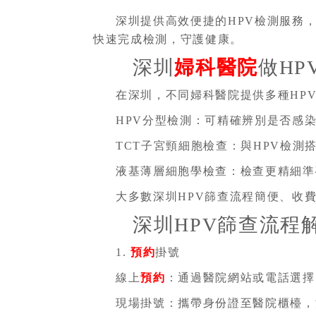
深圳提供高效便捷的HPV檢測服務
快速完成檢測，守護健康。
深圳
婦科醫院
做HP
在深圳，不同婦科醫院提供多種HP
HPV分型檢測：可精確辨別是否感染高危
TCT子宮頸細胞檢查：與HPV檢測
液基薄層細胞學檢查：檢查更精細準
大多數深圳HPV篩查流程簡便、收
深圳HPV篩查流程
1.
預約
掛號
線上
預約
：通過醫院網站或電話選擇
現場掛號：攜帶身份證至醫院櫃檯，