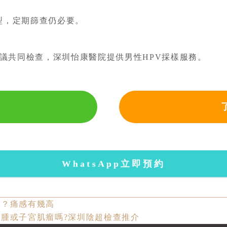
型，定期篩查仍必要。
議共同檢查，深圳怡康醫院提供男性HPV採樣服務。
WhatsApp立即預約
乜？痛感有幾高
腫或子宮肌瘤嗎?深圳陰超檢查推介