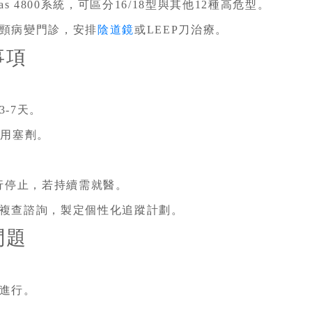
s 4800系統，可區分16/18型與其他12種高危型。
頸病變門診，安排
陰道鏡
或LEEP刀治療。
事項
-7天。
使用塞劑。
自行停止，若持續需就醫。
複查諮詢，製定個性化追蹤計劃。
問題
進行。