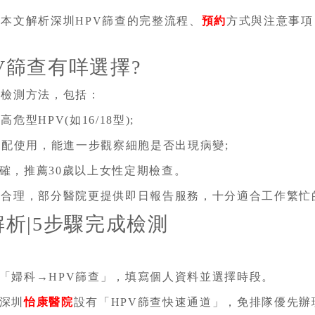
，本文解析深圳HPV篩查的完整流程、
預約
方式與注意事項
V篩查有咩選擇?
V檢測方法，包括：
型HPV(如16/18型);
搭配使用，能進一步觀察細胞是否出現病變;
確，推薦30歲以上女性定期檢查。
費合理，部分醫院更提供即日報告服務，十分適合工作繁忙
解析|5步驟完成檢測
「婦科→HPV篩查」，填寫個人資料並選擇時段。
深圳
怡康醫院
設有「HPV篩查快速通道」，免排隊優先辦