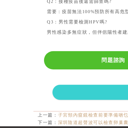
Q2：接種疫苗後還需篩查嗎?
需要：疫苗無法100%預防所有高危
Q3：男性需要檢測HPV嗎?
男性感染多無症狀，但伴侶陽性者建
問題諮詢
上一篇：
子宮頸內窺鏡檢查前要準備啲
下一篇：
深圳陰道超聲波可以檢查卵巢囊