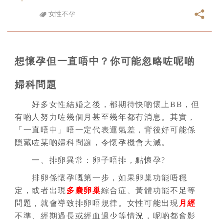
女性不孕
想懷孕但一直唔中？你可能忽略咗呢啲
婦科問題
好多女性結婚之後，都期待快啲懷上BB，但
有啲人努力咗幾個月甚至幾年都冇消息。其實，
「一直唔中」唔一定代表運氣差，背後好可能係
隱藏咗某啲婦科問題，令懷孕機會大減。
一、排卵異常：卵子唔排，點懷孕?
排卵係懷孕嘅第一步，如果卵巢功能唔穩
定，或者出現
多囊卵巢
綜合症、黃體功能不足等
問題，就會導致排卵唔規律。女性可能出現
月經
不準、經期過長或經血過少等情況，呢啲都會影