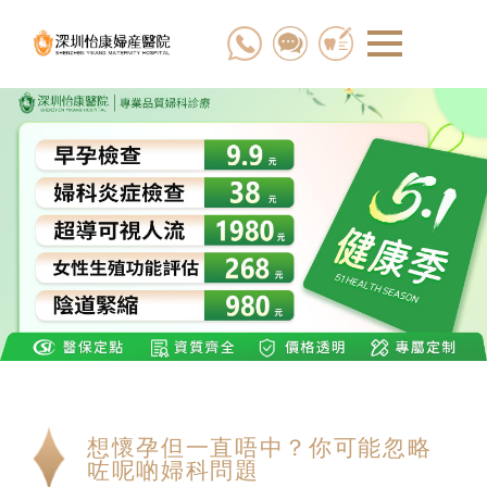
想懷孕但一直唔中？你可能忽略
咗呢啲婦科問題