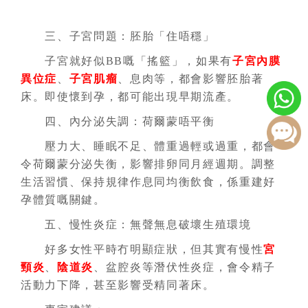
三、子宮問題：胚胎「住唔穩」
子宮就好似BB嘅「搖籃」，如果有
子宮內膜
異位症
、
子宮肌瘤
、息肉等，都會影響胚胎著
床。即使懷到孕，都可能出現早期流產。
四、內分泌失調：荷爾蒙唔平衡
壓力大、睡眠不足、體重過輕或過重，都會
令荷爾蒙分泌失衡，影響排卵同月經週期。調整
生活習慣、保持規律作息同均衡飲食，係重建好
孕體質嘅關鍵。
五、慢性炎症：無聲無息破壞生殖環境
好多女性平時冇明顯症狀，但其實有慢性
宮
頸炎
、
陰道炎
、盆腔炎等潛伏性炎症，會令精子
活動力下降，甚至影響受精同著床。